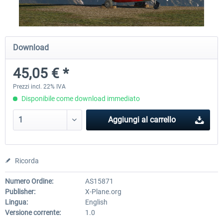
Diamond DA-62
Cessna 208 Grand Caravan 
Download
Series XP
45,05 € *
38,91 € *
50,18 € *
Prezzi incl. 22% IVA
Disponibile come download immediato
Aggiungi al carrello
Ricorda
Numero Ordine:
AS15871
Publisher:
X-Plane.org
Lingua:
English
Versione corrente:
1.0