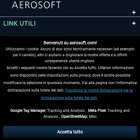
LINK UTILI
Benvenuti su aerosoft.com!
Utilizziamo i cookie. Alcuni di essi sono tecnicamente necessari (ad esempio
per il carrello), altri ci aiutano a migliorare le nostre offerte e a offrirti
un'esperienza utente migliore.
Accetti i seguenti cookie facendo clic su Accetta tutto. Ulteriori informazioni
sono disponibili nelle impostazioni sulla privacy, dove è anche possibile
RECEDERE DAL CONTRATTO
modificare la selezione in qualsiasi momento. Vai alla pagina con l'informativa
dichiarazione sulla tutela dei dati.
Visualizza la nostra dichiarazione per la
INFORMAZIONI
dichiarazione sulla tutela dei dati.
NON PERDETEVI LE ULTIME NOTIZIE
Google Tag Manager:
Tracking and Analysis ,
Meta Pixel:
Tracking and
Analysis ,
OpenStreetMap:
Misc
* Tutti i prezzi sono indicati al netto di Iva e
spese di spedizione
ed
eventualmente le spese di spedizione, se non diversamente descritto.
Accetta tutto
** Riguarda le spedizioni al di fuori della Germania, i tempi di consegna per le