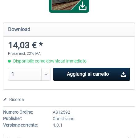
RWA Railjet Advanced
Koeblitzer Mountain Route 3 r
Download
14,03 € *
40,62 € *
30,71 € *
Prezzi incl. 22% IVA
Disponibile come download immediato
Aggiungi al carrello
Ricorda
Numero Ordine:
AS12592
Publisher:
ChrisTrains
Versione corrente:
4.0.1