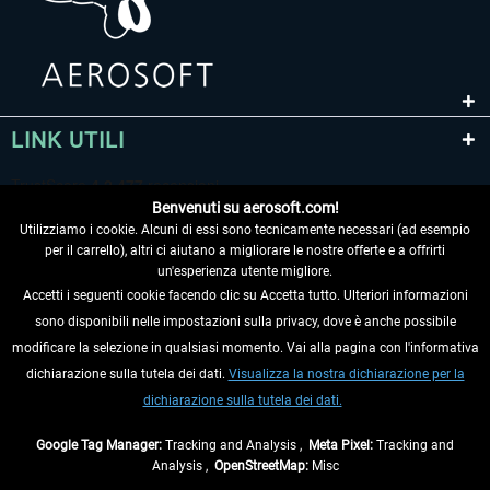
LINK UTILI
Benvenuti su aerosoft.com!
Utilizziamo i cookie. Alcuni di essi sono tecnicamente necessari (ad esempio
per il carrello), altri ci aiutano a migliorare le nostre offerte e a offrirti
un'esperienza utente migliore.
Accetti i seguenti cookie facendo clic su Accetta tutto. Ulteriori informazioni
sono disponibili nelle impostazioni sulla privacy, dove è anche possibile
RECEDERE DAL CONTRATTO
modificare la selezione in qualsiasi momento. Vai alla pagina con l'informativa
dichiarazione sulla tutela dei dati.
Visualizza la nostra dichiarazione per la
INFORMAZIONI
dichiarazione sulla tutela dei dati.
NON PERDETEVI LE ULTIME NOTIZIE
Google Tag Manager:
Tracking and Analysis ,
Meta Pixel:
Tracking and
Analysis ,
OpenStreetMap:
Misc
* Tutti i prezzi sono indicati al netto di Iva e
spese di spedizione
ed