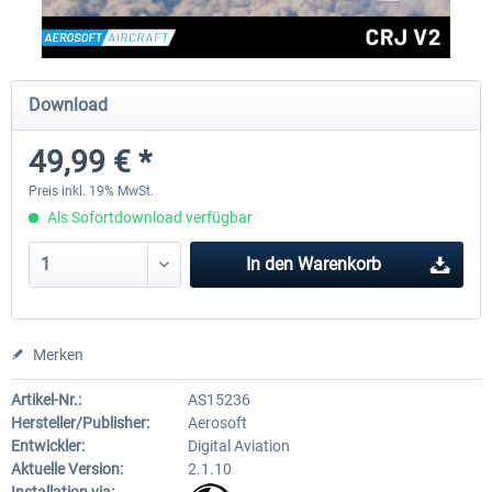
Aerosoft Toolbar Pushback Pro
FlightSim Studio - E-Jets 1
Download
49,99 € *
9,95 € *
39,95 € *
Preis inkl. 19% MwSt.
Als Sofortdownload verfügbar
In den
Warenkorb
Merken
Artikel-Nr.:
AS15236
Hersteller/Publisher:
Aerosoft
Entwickler:
Digital Aviation
Aktuelle Version:
2.1.10