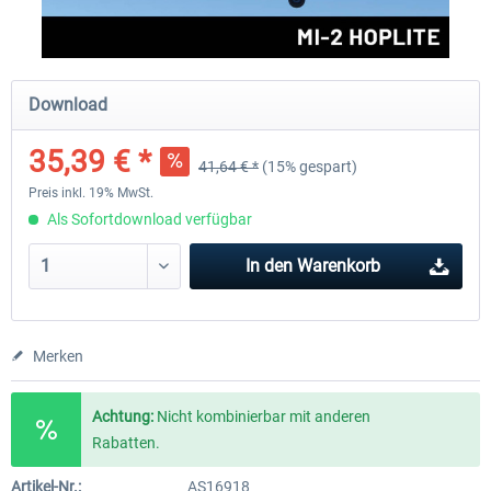
FlightSim Studio - E-Jets 170/175
Aerosoft Aircraft A340-600
Download
35,39 € *
41,64 € *
(15% gespart)
39,95 € *
79,99 € *
Preis inkl. 19% MwSt.
Als Sofortdownload verfügbar
In den
Warenkorb
Merken
Achtung:
Nicht kombinierbar mit anderen
Rabatten.
Artikel-Nr.:
AS16918