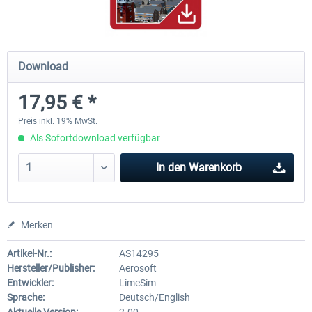
Mega Airport Frankfurt V2.0
Mega Airport Berlin Brande
Download
17,95 € *
29,95 € *
24,95 € *
Preis inkl. 19% MwSt.
Als Sofortdownload verfügbar
In den
Warenkorb
Merken
Artikel-Nr.:
AS14295
Hersteller/Publisher:
Aerosoft
Entwickler:
LimeSim
Sprache:
Deutsch/English