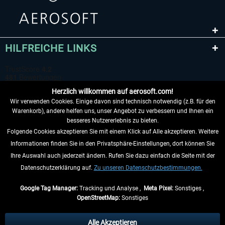
HILFREICHE LINKS
Herzlich willkommen auf aerosoft.com!
Wir verwenden Cookies. Einige davon sind technisch notwendig (z.B. für den
Warenkorb), andere helfen uns, unser Angebot zu verbessern und Ihnen ein
besseres Nutzererlebnis zu bieten.
Folgende Cookies akzeptieren Sie mit einem Klick auf Alle akzeptieren. Weitere
VERTRAG WIDERRUFEN
Informationen finden Sie in den Privatsphäre-Einstellungen, dort können Sie
Ihre Auswahl auch jederzeit ändern. Rufen Sie dazu einfach die Seite mit der
INFORMATIONEN
Datenschutzerklärung auf.
Zu unseren Datenschutzbestimmungen.
NICHTS MEHR VERPASSEN
Google Tag Manager:
Tracking und Analyse ,
Meta Pixel:
Sonstiges ,
OpenStreetMap:
Sonstiges
* Alle Preise inkl. gesetzl. Mehrwertsteuer zzgl.
Versandkosten
, wenn nicht
anders beschrieben.
Alle Akzeptieren