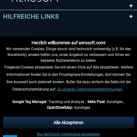
HILFREICHE LINKS
Herzlich willkommen auf aerosoft.com!
Wir verwenden Cookies. Einige davon sind technisch notwendig (z.B. für den
Warenkorb), andere helfen uns, unser Angebot zu verbessern und Ihnen ein
besseres Nutzererlebnis zu bieten.
Folgende Cookies akzeptieren Sie mit einem Klick auf Alle akzeptieren. Weitere
VERTRAG WIDERRUFEN
Informationen finden Sie in den Privatsphäre-Einstellungen, dort können Sie
Ihre Auswahl auch jederzeit ändern. Rufen Sie dazu einfach die Seite mit der
INFORMATIONEN
Datenschutzerklärung auf.
Zu unseren Datenschutzbestimmungen.
NICHTS MEHR VERPASSEN
Google Tag Manager:
Tracking und Analyse ,
Meta Pixel:
Sonstiges ,
OpenStreetMap:
Sonstiges
* Alle Preise inkl. gesetzl. Mehrwertsteuer zzgl.
Versandkosten
, wenn nicht
anders beschrieben.
Alle Akzeptieren
** Gilt für Lieferungen innerhalb Deutschlands, Lieferzeiten für andere Länder
Nur technisch notwendige akzeptieren
entnehmen Sie bitte den
Versandinformationen
.