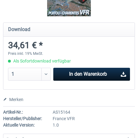
Mega Airport Frankfurt V2.0
Mega Airport Berlin Brande
Download
34,61 € *
29,95 € *
24,95 € *
Preis inkl. 19% MwSt.
Als Sofortdownload verfügbar
In den
Warenkorb
Merken
Artikel-Nr.:
AS15164
Hersteller/Publisher:
France VFR
Aktuelle Version:
1.0