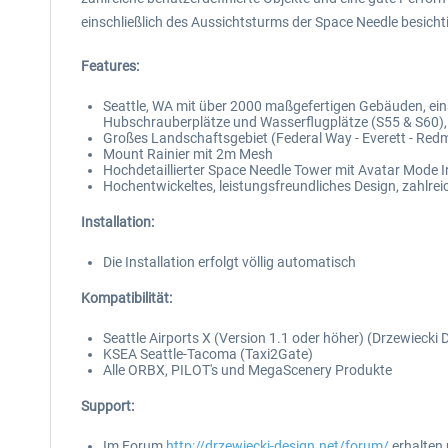
einschließlich des Aussichtsturms der Space Needle besic
Features:
Seattle, WA mit über 2000 maßgefertigen Gebäuden, ein
Hubschrauberplätze und Wasserflugplätze (S55 & S60), Zü
Großes Landschaftsgebiet (Federal Way - Everett - Red
Mount Rainier mit 2m Mesh
Hochdetaillierter Space Needle Tower mit Avatar Mod
Hochentwickeltes, leistungsfreundliches Design, zahlrei
Installation:
Die Installation erfolgt völlig automatisch
Kompatibilität:
Seattle Airports X (Version 1.1 oder höher) (Drzewiecki 
KSEA Seattle-Tacoma (Taxi2Gate)
Alle ORBX, PILOT's und MegaScenery Produkte
Support:
Im Forum
http://drzewiecki-design.net/forum/
erhalten 