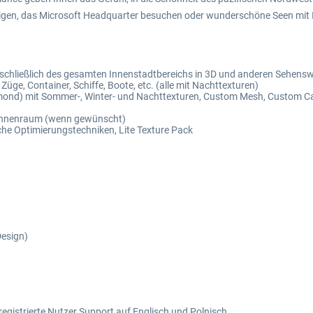
htigen, das Microsoft Headquarter besuchen oder wunderschöne Seen mi
schließlich des gesamten Innenstadtbereichs in 3D und anderen Sehensw
ge, Container, Schiffe, Boote, etc. (alle mit Nachttexturen)
mond) mit Sommer-, Winter- und Nachttexturen, Custom Mesh, Custom Car 
e Innenraum (wenn gewünscht)
che Optimierungstechniken, Lite Texture Pack
Design)
registrierte Nutzer Support auf Englisch und Polnisch