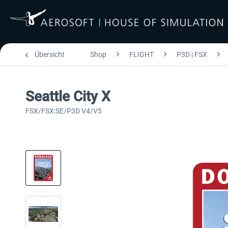
Übersicht
Shop
FLIGHT
P3D | FSX
Seattle City X
FSX/FSX:SE/P3D V4/V5