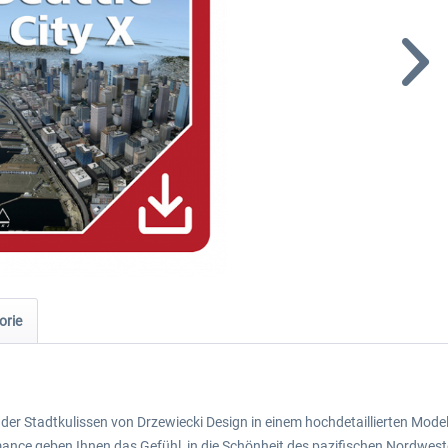
orie
ng der Stadtkulissen von Drzewiecki Design in einem hochdetaillierten Mod
rmance geben Ihnen das Gefühl, in die Schönheit des pazifischen Nordwes