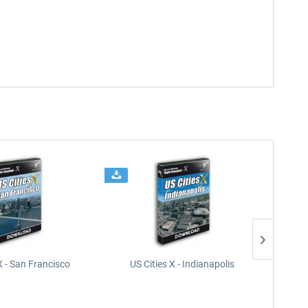
X - San Francisco
US Cities X - Indianapolis
US Citi