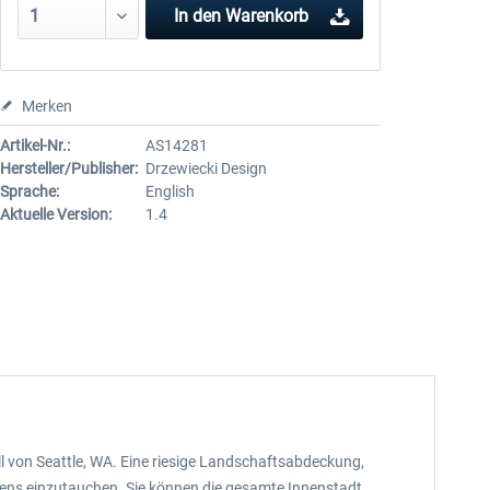
In den
Warenkorb
Merken
Artikel-Nr.:
AS14281
Hersteller/Publisher:
Drzewiecki Design
Sprache:
English
Aktuelle Version:
1.4
ell von Seattle, WA. Eine riesige Landschaftsabdeckung,
tens einzutauchen. Sie können die gesamte Innenstadt