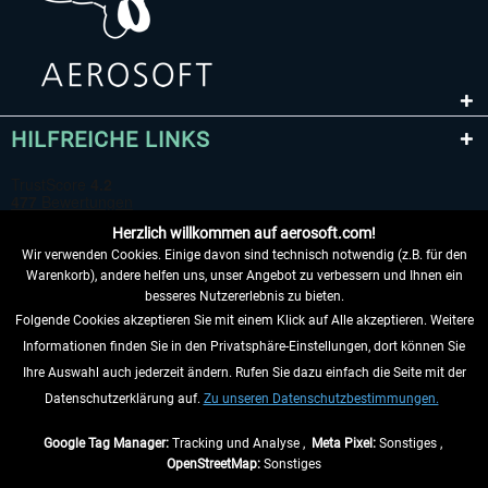
HILFREICHE LINKS
Herzlich willkommen auf aerosoft.com!
Wir verwenden Cookies. Einige davon sind technisch notwendig (z.B. für den
Warenkorb), andere helfen uns, unser Angebot zu verbessern und Ihnen ein
besseres Nutzererlebnis zu bieten.
Folgende Cookies akzeptieren Sie mit einem Klick auf Alle akzeptieren. Weitere
VERTRAG WIDERRUFEN
Informationen finden Sie in den Privatsphäre-Einstellungen, dort können Sie
Ihre Auswahl auch jederzeit ändern. Rufen Sie dazu einfach die Seite mit der
INFORMATIONEN
Datenschutzerklärung auf.
Zu unseren Datenschutzbestimmungen.
NICHTS MEHR VERPASSEN
Google Tag Manager:
Tracking und Analyse ,
Meta Pixel:
Sonstiges ,
OpenStreetMap:
Sonstiges
* Alle Preise inkl. gesetzl. Mehrwertsteuer zzgl.
Versandkosten
, wenn nicht