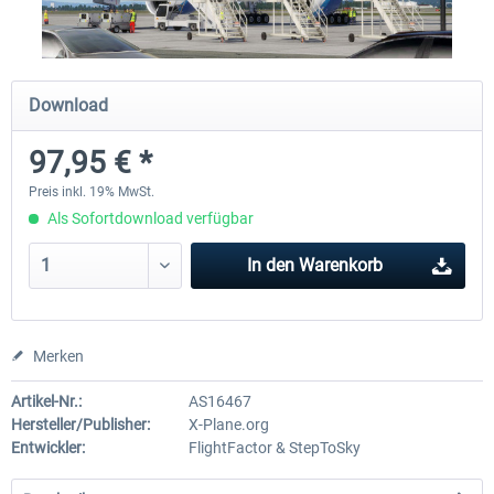
Traffic Global for X-Plane 12/11
Airport Stuttgart XP
Download
(Windows)
97,95 € *
44,58 € *
21,95 € *
Preis inkl. 19% MwSt.
Als Sofortdownload verfügbar
In den
Warenkorb
Merken
Artikel-Nr.:
AS16467
Hersteller/Publisher:
X-Plane.org
Entwickler:
FlightFactor & StepToSky