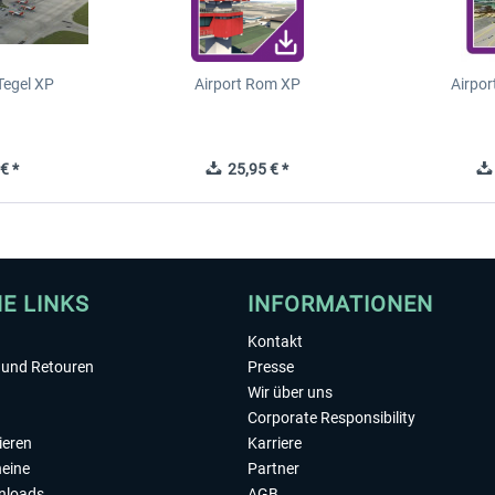
-Tegel XP
Airport Rom XP
Airpor
€ *
25,95 € *
HE LINKS
INFORMATIONEN
Kontakt
und Retouren
Presse
Wir über uns
Corporate Responsibility
ieren
Karriere
eine
Partner
nloads
AGB