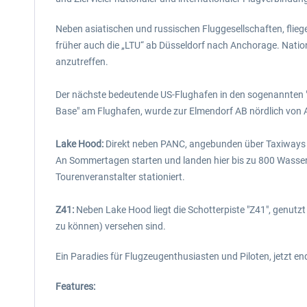
Neben asiatischen und russischen Fluggesellschaften, flieg
früher auch die „LTU“ ab Düsseldorf nach Anchorage. Nationa
anzutreffen.
Der nächste bedeutende US-Flughafen in den sogenannten "L
Base" am Flughafen, wurde zur Elmendorf AB nördlich von A
Lake Hood:
Direkt neben PANC, angebunden über Taxiways di
An Sommertagen starten und landen hier bis zu 800 Wasserf
Tourenveranstalter stationiert.
Z41:
Neben Lake Hood liegt die Schotterpiste "Z41", genutzt
zu können) versehen sind.
Ein Paradies für Flugzeugenthusiasten und Piloten, jetzt en
Features: