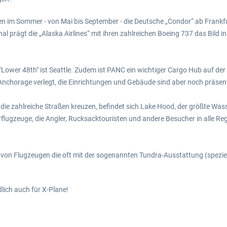
en im Sommer - von Mai bis September - die Deutsche „Condor“ ab Frankfur
l prägt die „Alaska Airlines“ mit ihren zahlreichen Boeing 737 das Bild 
ower 48th" ist Seattle. Zudem ist PANC ein wichtiger Cargo Hub auf der 
nchorage verlegt, die Einrichtungen und Gebäude sind aber noch präsen
e zahlreiche Straßen kreuzen, befindet sich Lake Hood, der größte Wass
lugzeuge, die Angler, Rucksacktouristen und andere Besucher in alle Re
 von Flugzeugen die oft mit der sogenannten Tundra-Ausstattung (speziel
dlich auch für X-Plane!