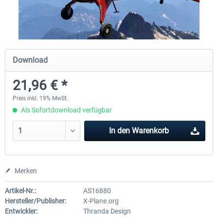
Traffic Global for X-Plane 12/11
X-Plane.org - King Air 350
(Windows)
Download
44,58 € *
53,95 € *
21,96 € *
Preis inkl. 19% MwSt.
Als Sofortdownload verfügbar
In den
Warenkorb
Merken
Artikel-Nr.:
AS16880
Hersteller/Publisher:
X-Plane.org
Entwickler:
Thranda Design