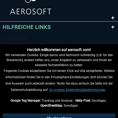
HILFREICHE LINKS
Herzlich willkommen auf aerosoft.com!
Wir verwenden Cookies. Einige davon sind technisch notwendig (z.B. für den
Warenkorb), andere helfen uns, unser Angebot zu verbessern und Ihnen ein
besseres Nutzererlebnis zu bieten.
Folgende Cookies akzeptieren Sie mit einem Klick auf Alle akzeptieren. Weitere
VERTRAG WIDERRUFEN
Informationen finden Sie in den Privatsphäre-Einstellungen, dort können Sie
Ihre Auswahl auch jederzeit ändern. Rufen Sie dazu einfach die Seite mit der
INFORMATIONEN
Datenschutzerklärung auf.
Zu unseren Datenschutzbestimmungen.
NICHTS MEHR VERPASSEN
Google Tag Manager:
Tracking und Analyse ,
Meta Pixel:
Sonstiges ,
OpenStreetMap:
Sonstiges
* Alle Preise inkl. gesetzl. Mehrwertsteuer zzgl.
Versandkosten
, wenn nicht
anders beschrieben.