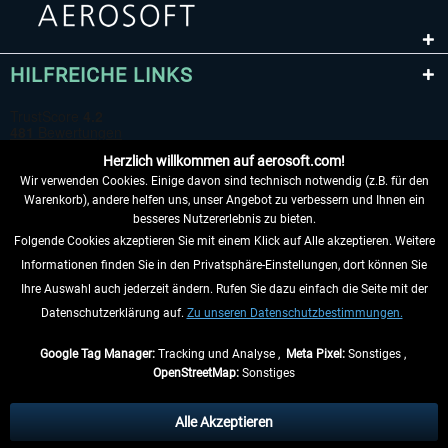
HILFREICHE LINKS
Herzlich willkommen auf aerosoft.com!
Wir verwenden Cookies. Einige davon sind technisch notwendig (z.B. für den
Warenkorb), andere helfen uns, unser Angebot zu verbessern und Ihnen ein
besseres Nutzererlebnis zu bieten.
Folgende Cookies akzeptieren Sie mit einem Klick auf Alle akzeptieren. Weitere
VERTRAG WIDERRUFEN
Informationen finden Sie in den Privatsphäre-Einstellungen, dort können Sie
Ihre Auswahl auch jederzeit ändern. Rufen Sie dazu einfach die Seite mit der
INFORMATIONEN
Datenschutzerklärung auf.
Zu unseren Datenschutzbestimmungen.
NICHTS MEHR VERPASSEN
Google Tag Manager:
Tracking und Analyse ,
Meta Pixel:
Sonstiges ,
OpenStreetMap:
Sonstiges
* Alle Preise inkl. gesetzl. Mehrwertsteuer zzgl.
Versandkosten
, wenn nicht
anders beschrieben.
Alle Akzeptieren
** Gilt für Lieferungen innerhalb Deutschlands, Lieferzeiten für andere Länder