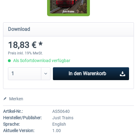
ICE 4 (BR 412)
Stadler Flirt 3
Download
18,83 € *
34,95 € *
19,04 € *
Preis inkl. 19% MwSt.
Als Sofortdownload verfügbar
In den
Warenkorb
Merken
Artikel-Nr.:
AS50640
Hersteller/Publisher:
Just Trains
Sprache:
English
Aktuelle Version:
1.00