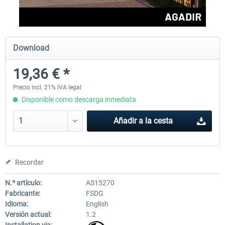
Aerosoft Mega Airport Brussels
Aerosoft Airport Cologne/
Download
19,36 € *
25,37 € *
18,25 € *
Precio incl. 21% IVA legal
Disponible como descarga inmediata
Añadir a la cesta
Recordar
N.º artículo:
AS15270
Fabricante:
FSDG
Idioma:
English
Versión actual:
1.2