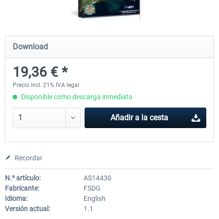
PILOT'S - FS Global Ultimate 2024
US Cities X - Chicago
Download
19,36 € *
84,69 € *
15,20 € *
Precio incl. 21% IVA legal
Disponible como descarga inmediata
Añadir a la cesta
Recordar
N.º artículo:
AS14430
Fabricante:
FSDG
Idioma:
English
Versión actual:
1.1