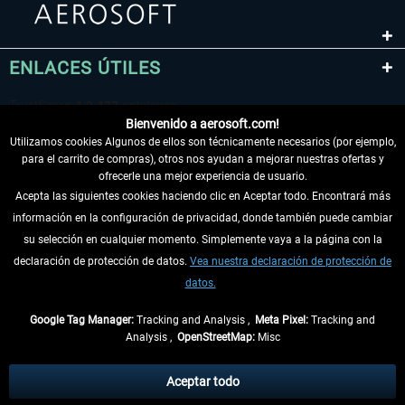
ENLACES ÚTILES
Bienvenido a aerosoft.com!
Utilizamos cookies Algunos de ellos son técnicamente necesarios (por ejemplo,
para el carrito de compras), otros nos ayudan a mejorar nuestras ofertas y
ofrecerle una mejor experiencia de usuario.
Acepta las siguientes cookies haciendo clic en Aceptar todo. Encontrará más
información en la configuración de privacidad, donde también puede cambiar
DESISTIR DEL CONTRATO
su selección en cualquier momento. Simplemente vaya a la página con la
declaración de protección de datos.
Vea nuestra declaración de protección de
INFORMACIÓN
datos.
NO SE PIERDA LAS ÚLTIMAS NOTICIAS
Google Tag Manager:
Tracking and Analysis ,
Meta Pixel:
Tracking and
Analysis ,
OpenStreetMap:
Misc
* Todos los precios, incl. el IVA legal y
gastos de envío
así como las posibles
tasas de recepción si no se describe lo contrario
Aceptar todo
** De aplicación a envíos dentro de Alemania. Los plazos de envío para los