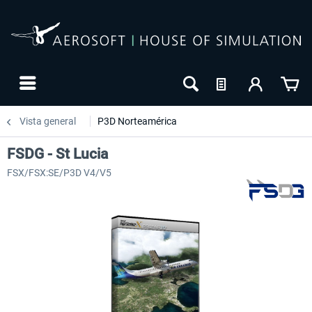
Vista general
P3D Norteamérica
FSDG - St Lucia
FSX/FSX:SE/P3D V4/V5