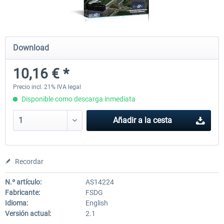
PILOT'S - FS Global Ultimate 2024
Moscow City X
Download
10,16 € *
84,69 € *
30,25 € *
Precio incl. 21% IVA legal
Disponible como descarga inmediata
Añadir a la cesta
Recordar
N.º artículo:
AS14224
Fabricante:
FSDG
Idioma:
English
Versión actual:
2.1