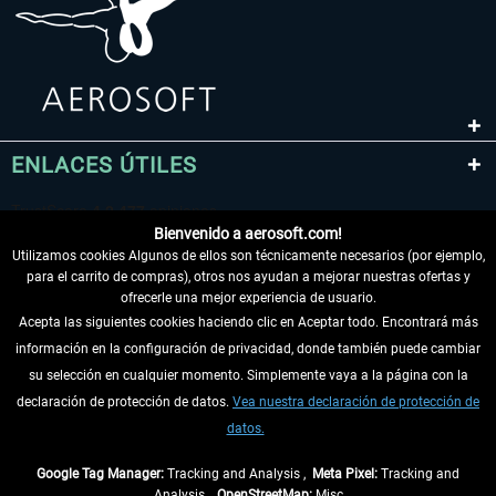
ENLACES ÚTILES
Bienvenido a aerosoft.com!
Utilizamos cookies Algunos de ellos son técnicamente necesarios (por ejemplo,
para el carrito de compras), otros nos ayudan a mejorar nuestras ofertas y
ofrecerle una mejor experiencia de usuario.
Acepta las siguientes cookies haciendo clic en Aceptar todo. Encontrará más
información en la configuración de privacidad, donde también puede cambiar
DESISTIR DEL CONTRATO
su selección en cualquier momento. Simplemente vaya a la página con la
declaración de protección de datos.
Vea nuestra declaración de protección de
INFORMACIÓN
datos.
NO SE PIERDA LAS ÚLTIMAS NOTICIAS
Google Tag Manager:
Tracking and Analysis ,
Meta Pixel:
Tracking and
Analysis ,
OpenStreetMap:
Misc