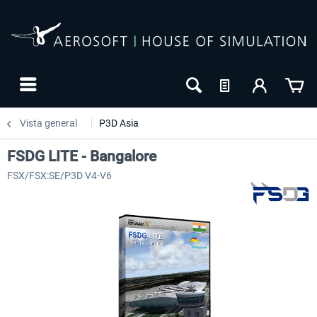
Vista general
P3D Asia
FSDG LITE - Bangalore
FSX/FSX:SE/P3D V4-V6