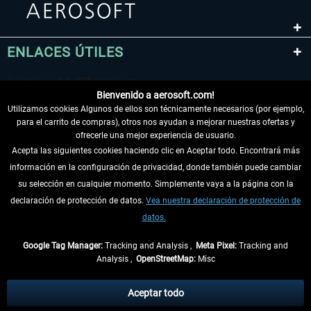
ENLACES ÚTILES
Bienvenido a aerosoft.com!
Utilizamos cookies Algunos de ellos son técnicamente necesarios (por ejemplo,
para el carrito de compras), otros nos ayudan a mejorar nuestras ofertas y
ofrecerle una mejor experiencia de usuario.
Acepta las siguientes cookies haciendo clic en Aceptar todo. Encontrará más
información en la configuración de privacidad, donde también puede cambiar
DESISTIR DEL CONTRATO
su selección en cualquier momento. Simplemente vaya a la página con la
declaración de protección de datos.
Vea nuestra declaración de protección de
INFORMACIÓN
datos.
NO SE PIERDA LAS ÚLTIMAS NOTICIAS
Google Tag Manager:
Tracking and Analysis ,
Meta Pixel:
Tracking and
Analysis ,
OpenStreetMap:
Misc
* Todos los precios, incl. el IVA legal y
gastos de envío
así como las posibles
tasas de recepción si no se describe lo contrario
Aceptar todo
** De aplicación a envíos dentro de Alemania. Los plazos de envío para los