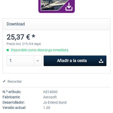
Airport Berlin Brandenburg V2 XP
Airport Zurich V2.0 XP
Download
25,37 € *
30,45 € *
26,39 € *
Precio incl. 21% IVA legal
Disponible como descarga inmediata
Añadir a la cesta
Recordar
N.º artículo:
AS14060
Fabricante:
Aerosoft
Desarrollador:
Jo Erlend Sund
Versión actual:
1.00