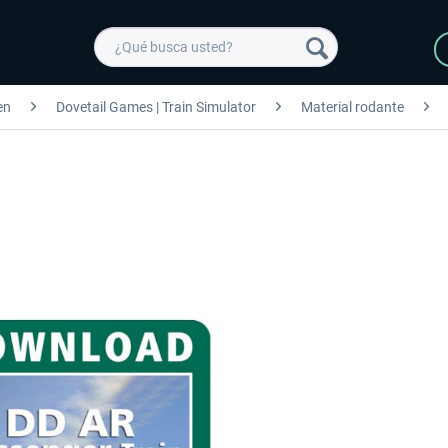
en
Dovetail Games | Train Simulator
Material rodante