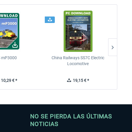
 mP3000
China Railways SS7C Electric
D
Locomotive
10,29 € *
19,15 € *
NO SE PIERDA LAS ÚLTIMAS
NOTICIAS