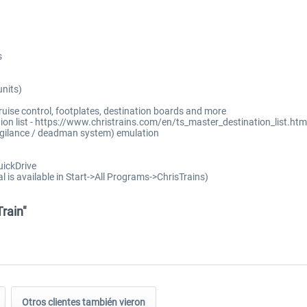
s
nits)
cruise control, footplates, destination boards and more
tion list - https://www.christrains.com/en/ts_master_destination_list.htm
igilance / deadman system) emulation
uickDrive
l is available in Start->All Programs->ChrisTrains)
rain"
Otros clientes también vieron