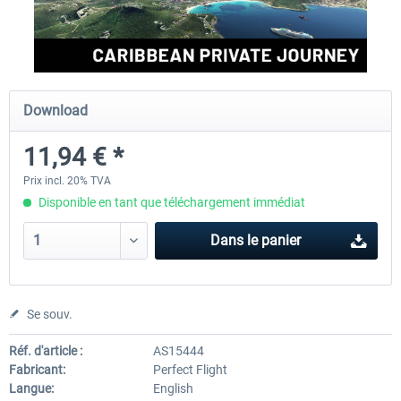
Perfect Flight - Flying Germany MSFS
Perfect Flight - FS Explorer -
Italy MSFS
Download
15,00 € *
17,40 € *
11,94 € *
Prix incl. 20% TVA
Disponible en tant que téléchargement immédiat
Dans le panier
Se souv.
Réf. d'article :
AS15444
Fabricant:
Perfect Flight
Langue:
English