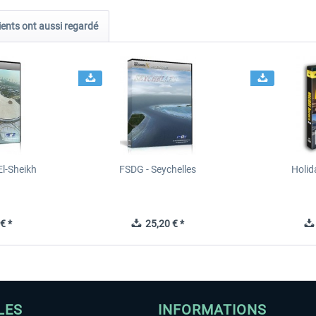
ients ont aussi regardé
l-Sheikh
FSDG - Seychelles
Holid
€ *
25,20 € *
LES
INFORMATIONS