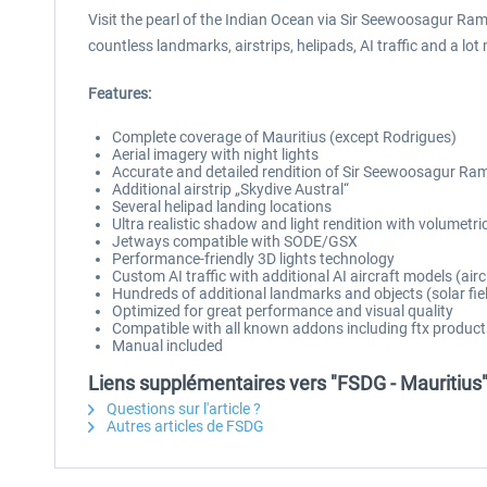
Visit the pearl of the Indian Ocean via Sir Seewoosagur Ram
countless landmarks, airstrips, helipads, AI traffic and a lo
Features:
Complete coverage of Mauritius (except Rodrigues)
Aerial imagery with night lights
Accurate and detailed rendition of Sir Seewoosagur Ra
Additional airstrip „Skydive Austral“
Several helipad landing locations
Ultra realistic shadow and light rendition with volumetric
Jetways compatible with SODE/GSX
Performance-friendly 3D lights technology
Custom AI traffic with additional AI aircraft models (airc
Hundreds of additional landmarks and objects (solar fie
Optimized for great performance and visual quality
Compatible with all known addons including ftx produc
Manual included
Liens supplémentaires vers "FSDG - Mauritius
Questions sur l'article ?
Autres articles de FSDG