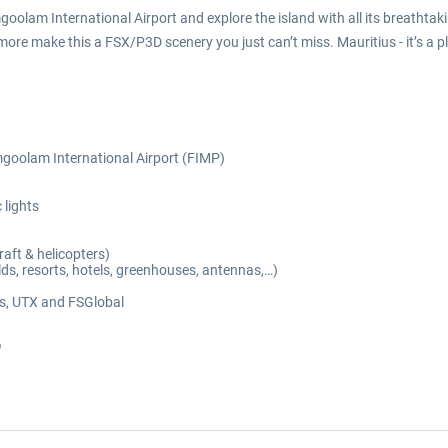
goolam International Airport and explore the island with all its breatht
t more make this a FSX/P3D scenery you just can’t miss. Mauritius - it’s a p
mgoolam International Airport (FIMP)
 lights
raft & helicopters)
lds, resorts, hotels, greenhouses, antennas,…)
ts, UTX and FSGlobal
"