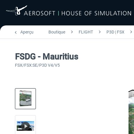
Aperçu
Boutique
FLIGHT
P3D | FSX
FSDG - Mauritius
FSX/FSX:SE/P3D V4/V5