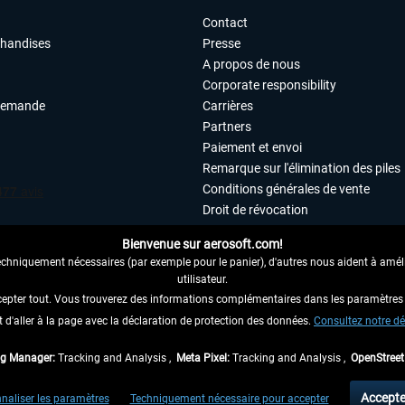
Contact
chandises
Presse
A propos de nous
Corporate responsibility
demande
Carrières
Partners
Paiement et envoi
Remarque sur l'élimination des piles
Conditions générales de vente
Droit de révocation
Déclaration de protection des donn
Bienvenue sur aerosoft.com!
Accessibilité
echniquement nécessaires (par exemple pour le panier), d'autres nous aident à amélio
Mentions légales
utilisateur.
cepter tout. Vous trouverez des informations complémentaires dans les paramètres 
it d'aller à la page avec la déclaration de protection des données.
 AU CONTRAT ICI
Consultez notre dé
ag Manager:
Tracking and Analysis ,
Meta Pixel:
Tracking and Analysis ,
OpenStree
 TVA légale comprise, hors
frais de port
et, le cas échéant, frais de remboursement, si
Accepte
naliser les paramètres
Techniquement nécessaire pour accepter
aux envois vers l'Allemagne. Pour les autres pays, veuillez consulter les
informations