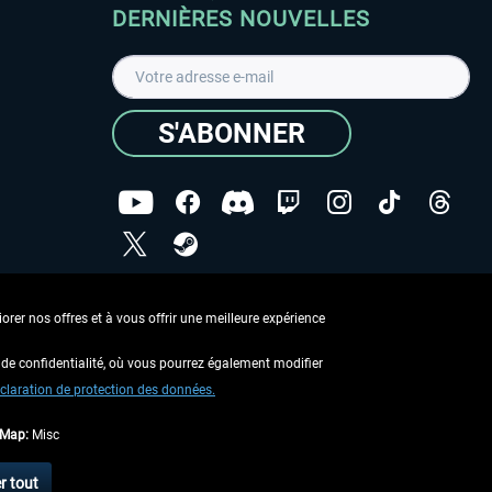
DERNIÈRES NOUVELLES
S'ABONNER
ées
J'ai lu la
Déclaration de protection des données
.
rer nos offres et à vous offrir une meilleure expérience
Copyright © Aerosoft GmbH - Tous droits réservés
de confidentialité, où vous pourrez également modifier
claration de protection des données.
tMap:
Misc
 aucune description contraire.
r tout
 d'expédition
.