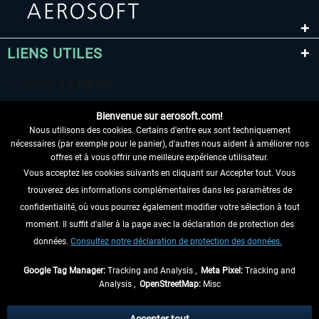
LIENS UTILES
Bienvenue sur aerosoft.com!
Nous utilisons des cookies. Certains d'entre eux sont techniquement
nécessaires (par exemple pour le panier), d'autres nous aident à améliorer nos
offres et à vous offrir une meilleure expérience utilisateur.
Vous acceptez les cookies suivants en cliquant sur Accepter tout. Vous
RENONCER AU CONTRAT ICI
trouverez des informations complémentaires dans les paramètres de
INFORMATIONS
confidentialité, où vous pourrez également modifier votre sélection à tout
moment. Il suffit d'aller à la page avec la déclaration de protection des
NE MANQUEZ PAS LES DERNIÈRES
données.
Consultez notre déclaration de protection des données.
NOUVELLES
Google Tag Manager:
Tracking and Analysis ,
Meta Pixel:
Tracking and
Analysis ,
OpenStreetMap:
Misc
* Tous les prix sont indiqués TVA légale comprise, hors
frais de port
et, le cas
échéant, frais de remboursement, si aucune description contraire.