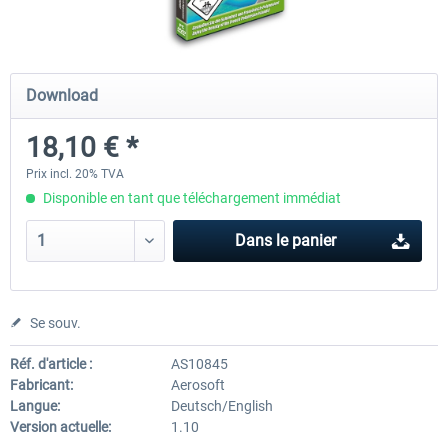
Mega Airport Frankfurt V2.0
Mega Airport Berlin Brande
Download
18,10 € *
30,20 € *
25,16 € *
Prix incl. 20% TVA
Disponible en tant que téléchargement immédiat
Dans le panier
Se souv.
Réf. d'article :
AS10845
Fabricant:
Aerosoft
Langue:
Deutsch/English
Version actuelle:
1.10