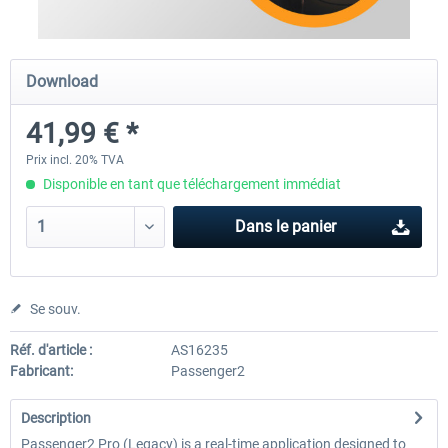
Airbus A320/A321
Airbus Bundle
Download
41,99 € *
42,69 € *
52,77 € *
Prix incl. 20% TVA
Disponible en tant que téléchargement immédiat
Dans le panier
Se souv.
Réf. d'article :
AS16235
Fabricant:
Passenger2
Description
Passenger2 Pro (Legacy) is a real-time application designed to