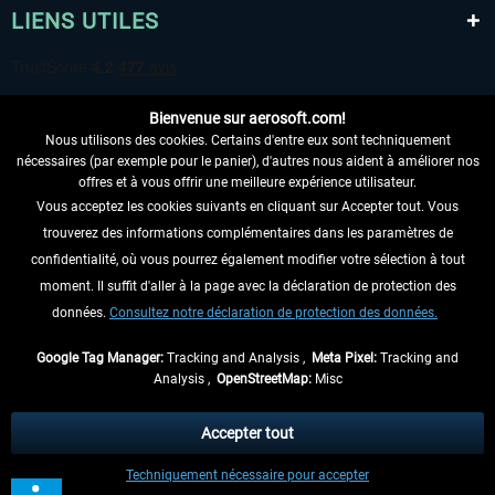
LIENS UTILES
Bienvenue sur aerosoft.com!
Nous utilisons des cookies. Certains d'entre eux sont techniquement
nécessaires (par exemple pour le panier), d'autres nous aident à améliorer nos
offres et à vous offrir une meilleure expérience utilisateur.
Vous acceptez les cookies suivants en cliquant sur Accepter tout. Vous
RENONCER AU CONTRAT ICI
trouverez des informations complémentaires dans les paramètres de
INFORMATIONS
confidentialité, où vous pourrez également modifier votre sélection à tout
moment. Il suffit d'aller à la page avec la déclaration de protection des
NE MANQUEZ PAS LES DERNIÈRES
données.
Consultez notre déclaration de protection des données.
NOUVELLES
Google Tag Manager:
Tracking and Analysis ,
Meta Pixel:
Tracking and
Analysis ,
OpenStreetMap:
Misc
* Tous les prix sont indiqués TVA légale comprise, hors
frais de port
et, le cas
échéant, frais de remboursement, si aucune description contraire.
Accepter tout
** S'applique aux envois vers l'Allemagne. Pour les autres pays, veuillez
Techniquement nécessaire pour accepter
consulter les
informations d'expédition
.