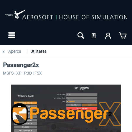
Aperçu
Utilitares
Passenger2x
MSFS | XP | P3D | FSX