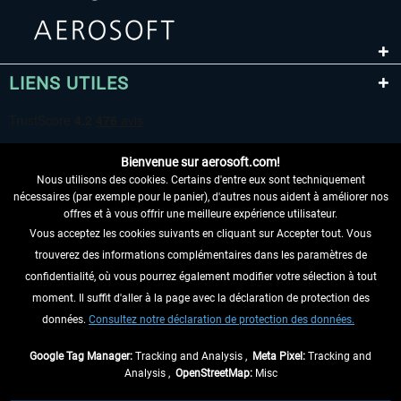
LIENS UTILES
Bienvenue sur aerosoft.com!
Nous utilisons des cookies. Certains d'entre eux sont techniquement
nécessaires (par exemple pour le panier), d'autres nous aident à améliorer nos
offres et à vous offrir une meilleure expérience utilisateur.
Vous acceptez les cookies suivants en cliquant sur Accepter tout. Vous
RENONCER AU CONTRAT ICI
trouverez des informations complémentaires dans les paramètres de
INFORMATIONS
confidentialité, où vous pourrez également modifier votre sélection à tout
moment. Il suffit d'aller à la page avec la déclaration de protection des
NE MANQUEZ PAS LES DERNIÈRES
données.
Consultez notre déclaration de protection des données.
NOUVELLES
Google Tag Manager:
Tracking and Analysis ,
Meta Pixel:
Tracking and
Analysis ,
OpenStreetMap:
Misc
* Tous les prix sont indiqués TVA légale comprise, hors
frais de port
et, le cas