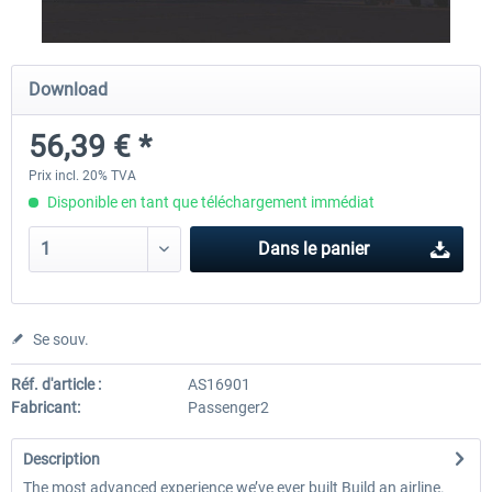
Ultimate Traffic Live
FS Global Real Weather..
Download
56,39 € *
49,36 € *
40,33 € *
Prix incl. 20% TVA
Disponible en tant que téléchargement immédiat
Dans le panier
Se souv.
Réf. d'article :
AS16901
Fabricant:
Passenger2
Description
The most advanced experience we’ve ever built Build an airline.