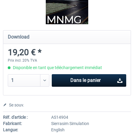
PILOT'S - FS Global Ultimate 2024
US Cities X - Chicago
Download
83,99 € *
15,08 € *
19,20 € *
Prix incl. 20% TVA
Disponible en tant que téléchargement immédiat
Dans le panier
Se souv.
Réf. d'article :
AS14904
Fabricant:
Sierrasim Simulation
Langue:
English