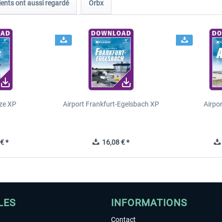
ients ont aussi regardé
Orbx
ze XP
Airport Frankfurt-Egelsbach XP
Airpo
€ *
16,08 € *
LES
INFORMATIONS
Contact