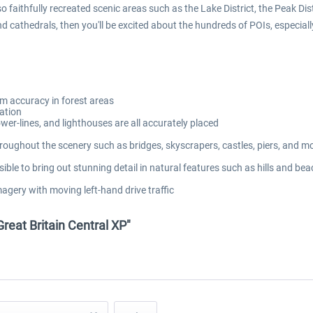
 faithfully recreated scenic areas such as the Lake District, the Peak Di
nd cathedrals, then you'll be excited about the hundreds of POIs, especi
um accuracy in forest areas
cation
r-lines, and lighthouses are all accurately placed
ghout the scenery such as bridges, skyscrapers, castles, piers, and monu
le to bring out stunning detail in natural features such as hills and be
magery with moving left-hand drive traffic
reat Britain Central XP"