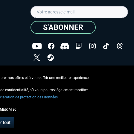
S'ABONNER
ées
J'ai lu la
Déclaration de protection des données
.
rer nos offres et à vous offrir une meilleure expérience
Copyright © Aerosoft GmbH - Tous droits réservés
de confidentialité, où vous pourrez également modifier
claration de protection des données.
tMap:
Misc
 aucune description contraire.
r tout
 d'expédition
.