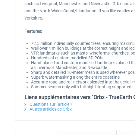
such as Liverpool, Manchester, and Newcastle. Orbx has also
and the North Wales Coast/Llandudno. If you like castles a
Yorkshire.
Features:
72.5 million individually counted trees, ensuring maxim
Well over 4 million buildings at the correct height and lo
VFR landmarks such as masts, windfarms, churches, powe
Hundreds of custom-modelled 3D POIs
Hand-placed and custom modelled landmarks placed throu
as Liverpool, Manchester, and Newcastle
Sharp and detailed 10-meter mesh is used wherever possib
Superb watermasking along the entire coastline
Accurate road and rail network blended into the aerial i
Summer season only with full night-lighting supported
Liens supplémentaires vers "Orbx - TrueEarth G
Questions sur l'article ?
Autres articles de Orbx