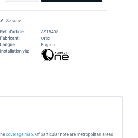
Se souv.
Réf. d'article :
AS15405
Fabricant:
Orbx
Langue:
English
Installation via:
 the
coverage map
. Of particular note are metropolitan areas