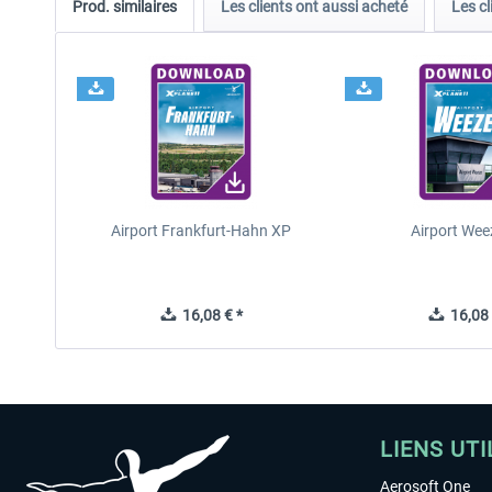
Prod. similaires
Les clients ont aussi acheté
Les cl
Airport Frankfurt-Hahn XP
Airport Wee
16,08 € *
16,08 
LIENS UTI
Aerosoft One