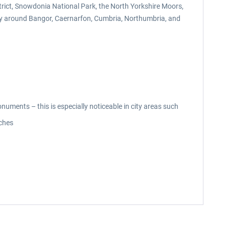
strict, Snowdonia National Park, the North Yorkshire Moors,
ally around Bangor, Caernarfon, Cumbria, Northumbria, and
ments – this is especially noticeable in city areas such
aches