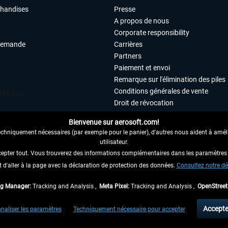
chandises
Presse
A propos de nous
Corporate responsibility
demande
Carrières
Partners
Paiement et envoi
Remarque sur l'élimination des piles
Conditions générales de vente
Droit de révocation
Déclaration de protection des donn
Bienvenue sur aerosoft.com!
Accessibilité
echniquement nécessaires (par exemple pour le panier), d'autres nous aident à amélio
Mentions légales
utilisateur.
cepter tout. Vous trouverez des informations complémentaires dans les paramètres 
it d'aller à la page avec la déclaration de protection des données.
 AU CONTRAT ICI
Consultez notre dé
ag Manager:
Tracking and Analysis ,
Meta Pixel:
Tracking and Analysis ,
OpenStree
 TVA légale comprise, hors
frais de port
et, le cas échéant, frais de remboursement, si
Accepte
naliser les paramètres
Techniquement nécessaire pour accepter
aux envois vers l'Allemagne. Pour les autres pays, veuillez consulter les
informations