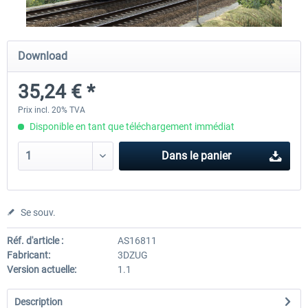
ICE 4 (Class 412)
Stadler Flirt 3
Download
35,24 € *
35,24 € *
19,20 € *
Prix incl. 20% TVA
Disponible en tant que téléchargement immédiat
Dans le panier
Se souv.
Réf. d'article :
AS16811
Fabricant:
3DZUG
Version actuelle:
1.1
Description