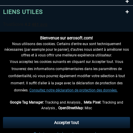
LIENS UTILES
Bienvenue sur aerosoft.com!
Nous utilisons des cookies. Certains d'entre eux sont techniquement
nécessaires (par exemple pour le panier), d'autres nous aident à améliorer nos
offres et à vous offrir une meilleure expérience utilisateur.
Vous acceptez les cookies suivants en cliquant sur Accepter tout. Vous
RENONCER AU CONTRAT ICI
trouverez des informations complémentaires dans les paramètres de
INFORMATIONS
confidentialité, où vous pourrez également modifier votre sélection à tout
moment. Il suffit d'aller à la page avec la déclaration de protection des
NE MANQUEZ PAS LES DERNIÈRES
données.
Consultez notre déclaration de protection des données.
NOUVELLES
Google Tag Manager:
Tracking and Analysis ,
Meta Pixel:
Tracking and
Analysis ,
OpenStreetMap:
Misc
* Tous les prix sont indiqués TVA légale comprise, hors
frais de port
et, le cas
échéant, frais de remboursement, si aucune description contraire.
Accepter tout
** S'applique aux envois vers l'Allemagne. Pour les autres pays, veuillez