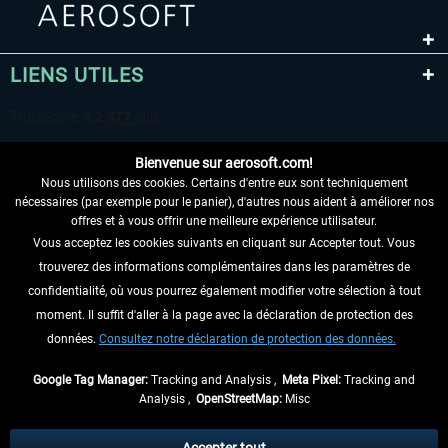
LIENS UTILES
Bienvenue sur aerosoft.com!
Nous utilisons des cookies. Certains d'entre eux sont techniquement
nécessaires (par exemple pour le panier), d'autres nous aident à améliorer nos
offres et à vous offrir une meilleure expérience utilisateur.
Vous acceptez les cookies suivants en cliquant sur Accepter tout. Vous
RENONCER AU CONTRAT ICI
trouverez des informations complémentaires dans les paramètres de
INFORMATIONS
confidentialité, où vous pourrez également modifier votre sélection à tout
moment. Il suffit d'aller à la page avec la déclaration de protection des
NE MANQUEZ PAS LES DERNIÈRES
données.
Consultez notre déclaration de protection des données.
NOUVELLES
Google Tag Manager:
Tracking and Analysis ,
Meta Pixel:
Tracking and
Analysis ,
OpenStreetMap:
Misc
* Tous les prix sont indiqués TVA légale comprise, hors
frais de port
et, le cas
échéant, frais de remboursement, si aucune description contraire.