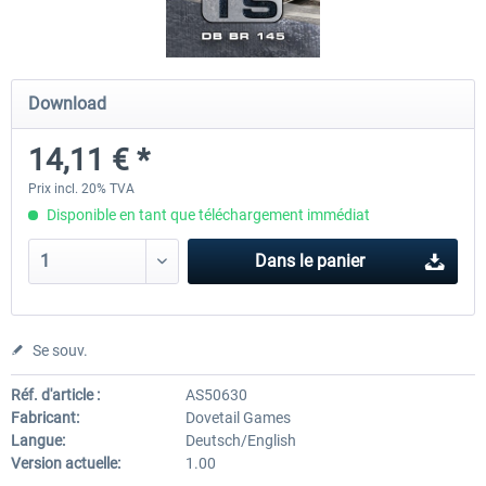
Saxon IV-K (Saechsische IV-K)
3DZUG - Rescue Train
Download
14,11 € *
19,95 € *
18,14 € *
Prix incl. 20% TVA
Disponible en tant que téléchargement immédiat
Dans le panier
Se souv.
Réf. d'article :
AS50630
Fabricant:
Dovetail Games
Langue:
Deutsch/English
Version actuelle:
1.00