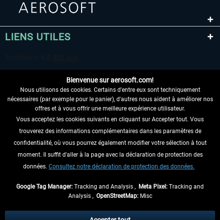
LIENS UTILES
Bienvenue sur aerosoft.com!
Nous utilisons des cookies. Certains d'entre eux sont techniquement
nécessaires (par exemple pour le panier), d'autres nous aident à améliorer nos
offres et à vous offrir une meilleure expérience utilisateur.
Vous acceptez les cookies suivants en cliquant sur Accepter tout. Vous
RENONCER AU CONTRAT ICI
trouverez des informations complémentaires dans les paramètres de
INFORMATIONS
confidentialité, où vous pourrez également modifier votre sélection à tout
moment. Il suffit d'aller à la page avec la déclaration de protection des
NE MANQUEZ PAS LES DERNIÈRES
données.
Consultez notre déclaration de protection des données.
NOUVELLES
Google Tag Manager:
Tracking and Analysis ,
Meta Pixel:
Tracking and
Analysis ,
OpenStreetMap:
Misc
* Tous les prix sont indiqués TVA légale comprise, hors
frais de port
et, le cas
échéant, frais de remboursement, si aucune description contraire.