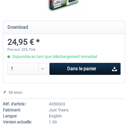
Koeblitzer Mountain Route 3 reloaded
VirtualTracks - Ringbahn Be
Download
24,95 € *
30,20 € *
35,24 € *
Prix incl. 20% TVA
Disponible en tant que téléchargement immédiat
Dans le panier
Se souv.
Réf. d'article :
AS50603
Fabricant:
Just Trains
Langue:
English
Version actuelle:
1.00