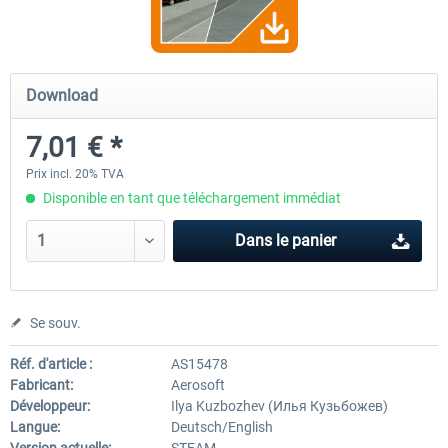
OMSI 2 Tools - Power Toolkit
OMSI 2 Downloadpack Vol. 1
Download
Vehicles
7,01 € *
15,08 € *
13,06 € *
Prix incl. 20% TVA
Disponible en tant que téléchargement immédiat
Dans le panier
Se souv.
Réf. d'article :
AS15478
Fabricant:
Aerosoft
Développeur:
Ilya Kuzbozhev (Илья Кузьбожев)
Langue:
Deutsch/English