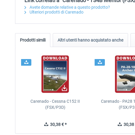
Link correlati a "Carenado - T34B Mentor (FSX
Avete domande relative a questo prodotto?
Ulteriori prodotti di Carenado
Prodotti simili
Altri utenti hanno acquistato anche
Carenado - Cessna C152 II
Carenado - PA28 1
(FSX/P3D)
(FSX/P3
30,38 € *
30,38 