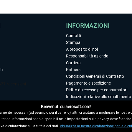
I
INFORMAZIONI
Contatti
Stampa
A proposito di noi
Responsabilità azienda
Carriera
ti
Patners
Condizioni Generali di Contratto
Pagamento e spedizione
Diritto di recesso per consumatori
Indicazioni relative allo smaltimento 
Dichiarazione sulla tutela dei dati
Benvenuti su aerosoft.com!
Editoriale
amente necessari (ad esempio per il carrello), altri ci aiutano a migliorare le nostre of
 Ulteriori informazioni sono disponibili nelle impostazioni sulla privacy, dove è anch
iva dichiarazione sulla tutela dei dati.
 DAL CONTRATTO
Visualizza la nostra dichiarazione per la dichi