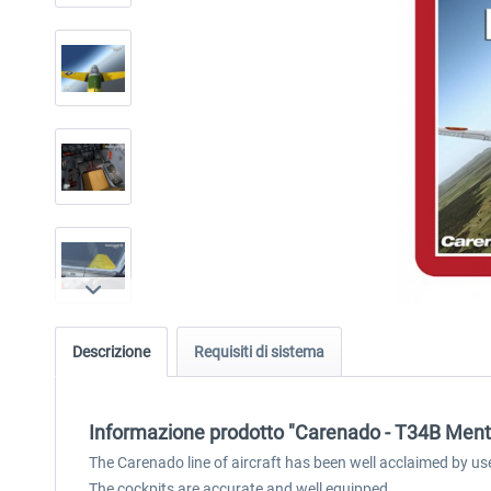
Descrizione
Requisiti di sistema
Informazione prodotto "Carenado - T34B Ment
The Carenado line of aircraft has been well acclaimed by us
The cockpits are accurate and well equipped.