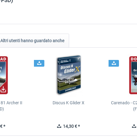
/P3D)"
Altri utenti hanno guardato anche
81 Archer II
Discus K Glider X
Carenado - C
D)
(
€ *
14,30 € *