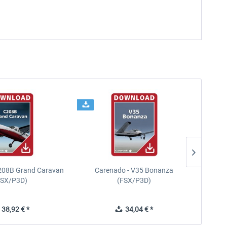
208B Grand Caravan
Carenado - V35 Bonanza
FSX/P3D)
(FSX/P3D)
38,92 € *
34,04 € *