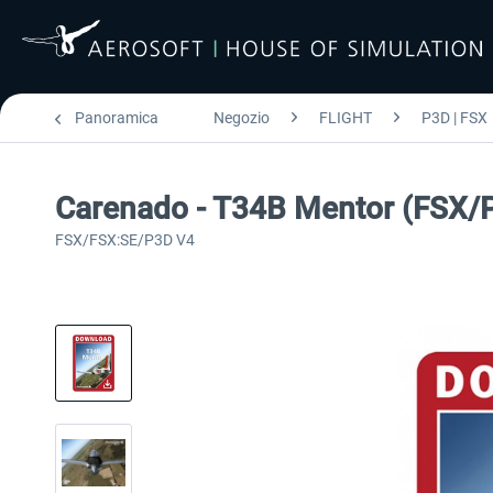
Panoramica
Negozio
FLIGHT
P3D | FSX
Carenado - T34B Mentor (FSX/
FSX/FSX:SE/P3D V4