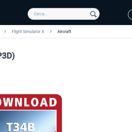
Flight Simulator X
Aircraft
P3D)