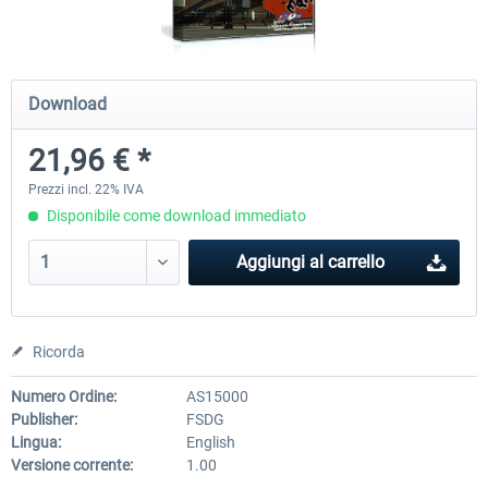
Mega Airport Frankfurt V2.0
Mega Airport Berlin Brande
Download
21,96 € *
30,71 € *
25,58 € *
Prezzi incl. 22% IVA
Disponibile come download immediato
Aggiungi al carrello
Ricorda
Numero Ordine:
AS15000
Publisher:
FSDG
Lingua:
English
Versione corrente:
1.00