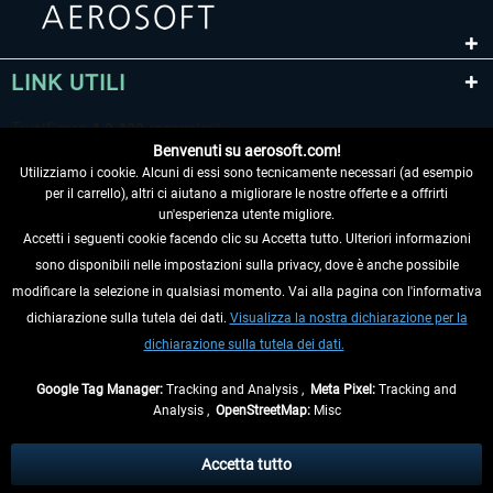
LINK UTILI
Benvenuti su aerosoft.com!
Utilizziamo i cookie. Alcuni di essi sono tecnicamente necessari (ad esempio
per il carrello), altri ci aiutano a migliorare le nostre offerte e a offrirti
un'esperienza utente migliore.
Accetti i seguenti cookie facendo clic su Accetta tutto. Ulteriori informazioni
sono disponibili nelle impostazioni sulla privacy, dove è anche possibile
RECEDERE DAL CONTRATTO
modificare la selezione in qualsiasi momento. Vai alla pagina con l'informativa
dichiarazione sulla tutela dei dati.
Visualizza la nostra dichiarazione per la
INFORMAZIONI
dichiarazione sulla tutela dei dati.
NON PERDETEVI LE ULTIME NOTIZIE
Google Tag Manager:
Tracking and Analysis ,
Meta Pixel:
Tracking and
Analysis ,
OpenStreetMap:
Misc
* Tutti i prezzi sono indicati al netto di Iva e
spese di spedizione
ed
eventualmente le spese di spedizione, se non diversamente descritto.
Accetta tutto
** Riguarda le spedizioni al di fuori della Germania, i tempi di consegna per le