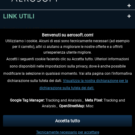
LINK UTILI
Benvenuti su aerosoft.com!
Utilizziamo i cookie. Alcuni di essi sono tecnicamente necessari (ad esempio
per il carrello), altri ci aiutano a migliorare le nostre offerte e a offrirti
un'esperienza utente migliore.
Accetti i seguenti cookie facendo clic su Accetta tutto. Ulteriori informazioni
sono disponibili nelle impostazioni sulla privacy, dove è anche possibile
RECEDERE DAL CONTRATTO
modificare la selezione in qualsiasi momento. Vai alla pagina con l'informativa
dichiarazione sulla tutela dei dati.
Visualizza la nostra dichiarazione per la
INFORMAZIONI
dichiarazione sulla tutela dei dati.
NON PERDETEVI LE ULTIME NOTIZIE
Google Tag Manager:
Tracking and Analysis ,
Meta Pixel:
Tracking and
Analysis ,
OpenStreetMap:
Misc
* Tutti i prezzi sono indicati al netto di Iva e
spese di spedizione
ed
eventualmente le spese di spedizione, se non diversamente descritto.
Accetta tutto
** Riguarda le spedizioni al di fuori della Germania, i tempi di consegna per le
Tecnicamente necessario per accettare
altre nazioni sono disponibili nelle
informazioni di spedizione
.