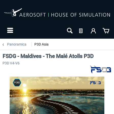
Panoramica
P3D Asia
FSDG - Maldives - The Malé Atolls P3D
P3D V4-V6