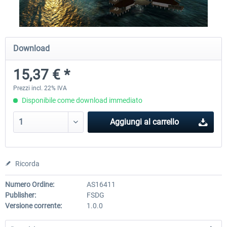
PILOT'S - FS Global Ultimate 2024
Moscow City X
Download
15,37 € *
85,39 € *
30,50 € *
Prezzi incl. 22% IVA
Disponibile come download immediato
Aggiungi al carrello
Ricorda
Numero Ordine:
AS16411
Publisher:
FSDG
Versione corrente:
1.0.0