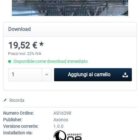
Traffic Global for X-Plane 12/11
Airport Stuttgart XP
Download
(Windows)
19,52 € *
45,70 € *
22,50 € *
Prezzi incl. 22% IVA
Disponibile come download immediato
Aggiungi al carrello
Ricorda
Numero Ordine:
AS16298
Publisher:
Axonos
Versione corrente:
1.0.0
Installation via: