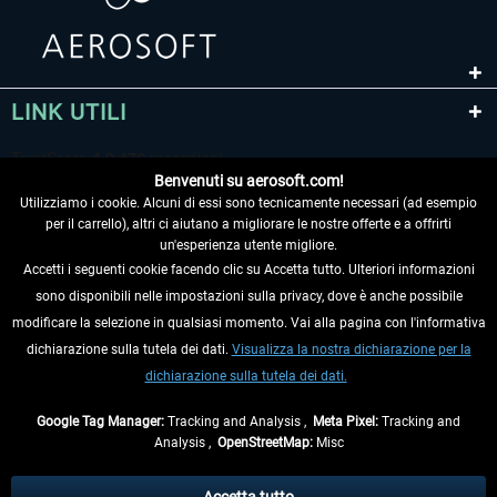
LINK UTILI
Benvenuti su aerosoft.com!
Utilizziamo i cookie. Alcuni di essi sono tecnicamente necessari (ad esempio
per il carrello), altri ci aiutano a migliorare le nostre offerte e a offrirti
un'esperienza utente migliore.
Accetti i seguenti cookie facendo clic su Accetta tutto. Ulteriori informazioni
sono disponibili nelle impostazioni sulla privacy, dove è anche possibile
RECEDERE DAL CONTRATTO
modificare la selezione in qualsiasi momento. Vai alla pagina con l'informativa
dichiarazione sulla tutela dei dati.
Visualizza la nostra dichiarazione per la
INFORMAZIONI
dichiarazione sulla tutela dei dati.
NON PERDETEVI LE ULTIME NOTIZIE
Google Tag Manager:
Tracking and Analysis ,
Meta Pixel:
Tracking and
Analysis ,
OpenStreetMap:
Misc
* Tutti i prezzi sono indicati al netto di Iva e
spese di spedizione
ed
eventualmente le spese di spedizione, se non diversamente descritto.