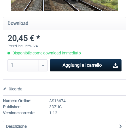
ICE 4 (Class 412)
Stadler Flirt 3
Download
20,45 € *
35,83 € *
19,52 € *
Prezzi incl. 22% IVA
Disponibile come download immediato
Aggiungi al carrello
Ricorda
Numero Ordine:
AS16674
Publisher:
3DZUG
Versione corrente:
1.12
Descrizione