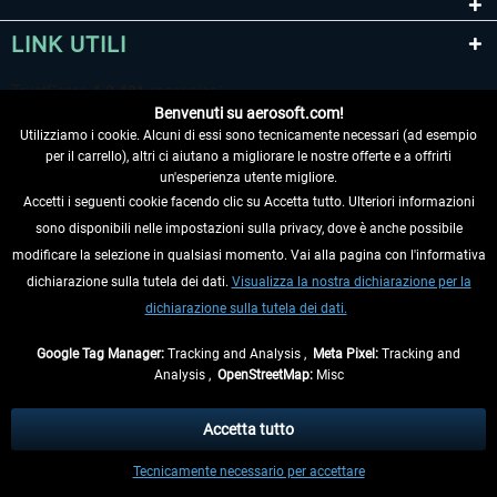
LINK UTILI
Benvenuti su aerosoft.com!
Utilizziamo i cookie. Alcuni di essi sono tecnicamente necessari (ad esempio
per il carrello), altri ci aiutano a migliorare le nostre offerte e a offrirti
un'esperienza utente migliore.
Accetti i seguenti cookie facendo clic su Accetta tutto. Ulteriori informazioni
sono disponibili nelle impostazioni sulla privacy, dove è anche possibile
RECEDERE DAL CONTRATTO
modificare la selezione in qualsiasi momento. Vai alla pagina con l'informativa
dichiarazione sulla tutela dei dati.
Visualizza la nostra dichiarazione per la
INFORMAZIONI
dichiarazione sulla tutela dei dati.
NON PERDETEVI LE ULTIME NOTIZIE
Google Tag Manager:
Tracking and Analysis ,
Meta Pixel:
Tracking and
Analysis ,
OpenStreetMap:
Misc
* Tutti i prezzi sono indicati al netto di Iva e
spese di spedizione
ed
eventualmente le spese di spedizione, se non diversamente descritto.
Accetta tutto
** Riguarda le spedizioni al di fuori della Germania, i tempi di consegna per le
Tecnicamente necessario per accettare
altre nazioni sono disponibili nelle
informazioni di spedizione
.