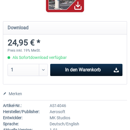
Mega Airport Frankfurt V2.0
Mega Airport Berlin Brande
Download
24,95 € *
29,95 € *
24,95 € *
Preis inkl. 19% MwSt.
Als Sofortdownload verfügbar
In den
Warenkorb
Merken
Artikel-Nr.:
AS14046
Hersteller/Publisher:
Aerosoft
Entwickler:
MK Studios
Sprache:
Deutsch/English