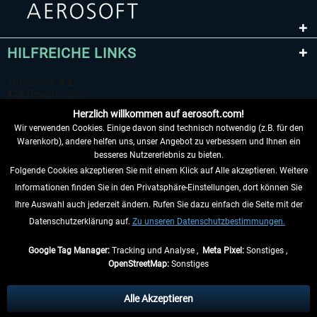
HILFREICHE LINKS
Herzlich willkommen auf aerosoft.com!
Wir verwenden Cookies. Einige davon sind technisch notwendig (z.B. für den
Warenkorb), andere helfen uns, unser Angebot zu verbessern und Ihnen ein
besseres Nutzererlebnis zu bieten.
Folgende Cookies akzeptieren Sie mit einem Klick auf Alle akzeptieren. Weitere
VERTRAG WIDERRUFEN
Informationen finden Sie in den Privatsphäre-Einstellungen, dort können Sie
Ihre Auswahl auch jederzeit ändern. Rufen Sie dazu einfach die Seite mit der
INFORMATIONEN
Datenschutzerklärung auf.
Zu unseren Datenschutzbestimmungen.
NICHTS MEHR VERPASSEN
Google Tag Manager:
Tracking und Analyse ,
Meta Pixel:
Sonstiges ,
OpenStreetMap:
Sonstiges
* Alle Preise inkl. gesetzl. Mehrwertsteuer zzgl.
Versandkosten
, wenn nicht
anders beschrieben.
Alle Akzeptieren
** Gilt für Lieferungen innerhalb Deutschlands, Lieferzeiten für andere Länder