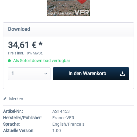
Mega Airport Frankfurt V2.0
Mega Airport Berlin Brande
Download
34,61 € *
29,95 € *
24,95 € *
Preis inkl. 19% MwSt.
Als Sofortdownload verfügbar
In den
Warenkorb
Merken
Artikel-Nr.:
AS14453
Hersteller/Publisher:
France VFR
Sprache:
English/Francais
Aktuelle Version:
1.00