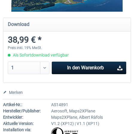
Traffic Global for X-Plane 12/11
X-Plane.org - King Air 350
Download
(Windows)
38,99 € *
44,58 € *
53,95 € *
Preis inkl. 19% MwSt.
Als Sofortdownload verfügbar
In den
Warenkorb
Merken
Artikel-Nr.:
AS14891
Hersteller/Publisher:
Aerosoft, Maps2XPlane
Entwickler:
Maps2XPlane, Albert Ràfols
Aktuelle Version:
V1.2 (XP12) | V1.1 (XP11)
Installation via: