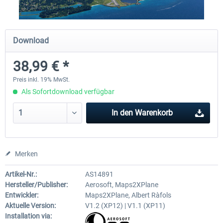
Airport Berlin Brandenburg V2 XP
Airport Zürich V2.0 XP
Download
38,99 € *
29,95 € *
25,95 € *
Preis inkl. 19% MwSt.
Als Sofortdownload verfügbar
In den
Warenkorb
Merken
Artikel-Nr.:
AS14891
Hersteller/Publisher:
Aerosoft, Maps2XPlane
Entwickler:
Maps2XPlane, Albert Ràfols
Aktuelle Version:
V1.2 (XP12) | V1.1 (XP11)
Installation via: