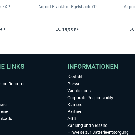
ze XP
Airport Frankfurt-Egelsbach XP
Airpo
€ *
15,95 € *
HE LINKS
INFORMATIONEN
Kontakt
und Retouren
Presse
Wir über uns
Corporate Responsibility
ieren
Karriere
eine
Partner
nloads
AGB
Zahlung und Versand
Hinweise zur Batterieentsorgung