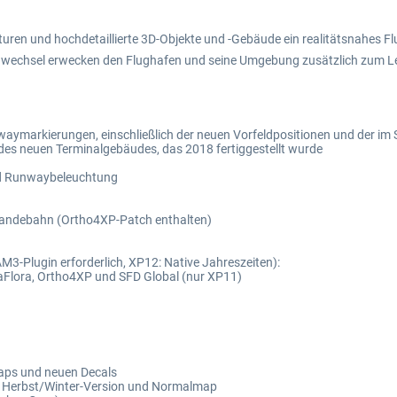
.
xturen und hochdetaillierte 3D-Objekte und -Gebäude ein realitätsnahes 
enwechsel erwecken den Flughafen und seine Umgebung zusätzlich zum L
aymarkierungen, einschließlich der neuen Vorfeldpositionen und der im
 des neuen Terminalgebäudes, das 2018 fertiggestellt wurde
und Runwaybeleuchtung
 Landebahn (Ortho4XP-Patch enthalten)
3-Plugin erforderlich, XP12: Native Jahreszeiten):
aFlora, Ortho4XP und SFD Global (nur XP11)
maps und neuen Decals
kl. Herbst/Winter-Version und Normalmap