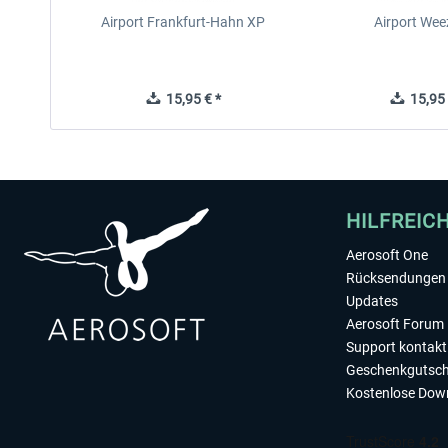
Airport Frankfurt-Hahn XP
Airport Wee
15,95 € *
15,95 
HILFREIC
Aerosoft One
Rücksendungen 
Updates
Aerosoft Forum
Support kontakt
Geschenkgutsch
Kostenlose Dow