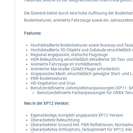
Halbinsel, welche zu der südgriechischen Insel Kreta gehört
Die Szenerie bietet durch eine hohe Auflösung der Bodente
Bodentexturen, animierte Fahrzeuge sowie ein Jahreszeit
Features:
Hochdetaillierte Bodentexturen sowie Runway-und Taxiw
Hochdetaillierte 3D-Objekte und Gebäude einschließlich
Regional angepasste, statische Flugzeuge
HDR-Beleuchtung einschließlich detaillierter 3D-Taxi- 
Animierte Fahrzeuge im Vorfeldbereich
Animierter Marshaller (SAM3-Plugin erforderlich)
Angepasstes Mesh, einschließlich geneigter Start- und
PBR-Bodentexturen
HD-Vegetation und Gras
Benutzerdefinierte Jahreszeitenanpassungen (XP11: SAM
Benutzerdefinierte Farbanpassungen für ORBX Terr
Neu in der XP12 Version:
Eigenständige, komplett angepasste XP12 Version
Überarbeitete Beleuchtung
Überarbeiteter Ground inkl. PBR-Reflektionen, Normal
Überarbeitetes Orthophoto, farboptimiert für XP12, in