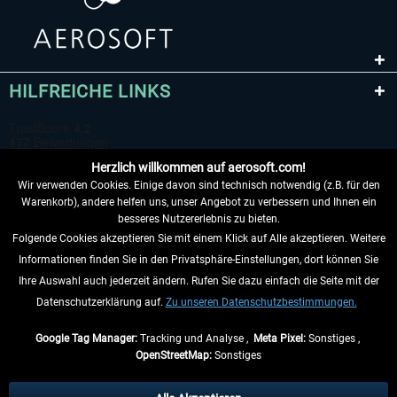
HILFREICHE LINKS
Herzlich willkommen auf aerosoft.com!
Wir verwenden Cookies. Einige davon sind technisch notwendig (z.B. für den
Warenkorb), andere helfen uns, unser Angebot zu verbessern und Ihnen ein
besseres Nutzererlebnis zu bieten.
Folgende Cookies akzeptieren Sie mit einem Klick auf Alle akzeptieren. Weitere
VERTRAG WIDERRUFEN
Informationen finden Sie in den Privatsphäre-Einstellungen, dort können Sie
Ihre Auswahl auch jederzeit ändern. Rufen Sie dazu einfach die Seite mit der
INFORMATIONEN
Datenschutzerklärung auf.
Zu unseren Datenschutzbestimmungen.
NICHTS MEHR VERPASSEN
Google Tag Manager:
Tracking und Analyse ,
Meta Pixel:
Sonstiges ,
OpenStreetMap:
Sonstiges
* Alle Preise inkl. gesetzl. Mehrwertsteuer zzgl.
Versandkosten
, wenn nicht
anders beschrieben.