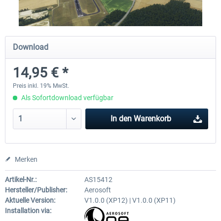
Airport Berlin Brandenburg V2 XP
Airport Zürich V2.0 XP
Download
14,95 € *
29,95 € *
25,95 € *
Preis inkl. 19% MwSt.
Als Sofortdownload verfügbar
In den
Warenkorb
Merken
Artikel-Nr.:
AS15412
Hersteller/Publisher:
Aerosoft
Aktuelle Version:
V1.0.0 (XP12) | V1.0.0 (XP11)
Installation via: