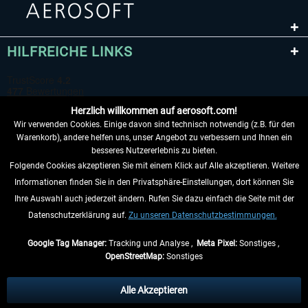
HILFREICHE LINKS
Herzlich willkommen auf aerosoft.com!
Wir verwenden Cookies. Einige davon sind technisch notwendig (z.B. für den
Warenkorb), andere helfen uns, unser Angebot zu verbessern und Ihnen ein
besseres Nutzererlebnis zu bieten.
Folgende Cookies akzeptieren Sie mit einem Klick auf Alle akzeptieren. Weitere
VERTRAG WIDERRUFEN
Informationen finden Sie in den Privatsphäre-Einstellungen, dort können Sie
Ihre Auswahl auch jederzeit ändern. Rufen Sie dazu einfach die Seite mit der
INFORMATIONEN
Datenschutzerklärung auf.
Zu unseren Datenschutzbestimmungen.
NICHTS MEHR VERPASSEN
Google Tag Manager:
Tracking und Analyse ,
Meta Pixel:
Sonstiges ,
OpenStreetMap:
Sonstiges
* Alle Preise inkl. gesetzl. Mehrwertsteuer zzgl.
Versandkosten
, wenn nicht
anders beschrieben.
Alle Akzeptieren
** Gilt für Lieferungen innerhalb Deutschlands, Lieferzeiten für andere Länder