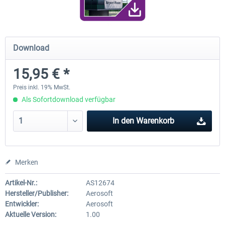
Traffic Global for X-Plane 12/11
X-Plane.org - King Air 350
Download
(Windows)
15,95 € *
44,58 € *
53,95 € *
Preis inkl. 19% MwSt.
Als Sofortdownload verfügbar
In den
Warenkorb
Merken
Artikel-Nr.:
AS12674
Hersteller/Publisher:
Aerosoft
Entwickler:
Aerosoft
Aktuelle Version:
1.00