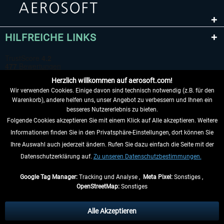
HILFREICHE LINKS
Herzlich willkommen auf aerosoft.com!
Wir verwenden Cookies. Einige davon sind technisch notwendig (z.B. für den
Warenkorb), andere helfen uns, unser Angebot zu verbessern und Ihnen ein
besseres Nutzererlebnis zu bieten.
Folgende Cookies akzeptieren Sie mit einem Klick auf Alle akzeptieren. Weitere
VERTRAG WIDERRUFEN
Informationen finden Sie in den Privatsphäre-Einstellungen, dort können Sie
Ihre Auswahl auch jederzeit ändern. Rufen Sie dazu einfach die Seite mit der
INFORMATIONEN
Datenschutzerklärung auf.
Zu unseren Datenschutzbestimmungen.
NICHTS MEHR VERPASSEN
Google Tag Manager:
Tracking und Analyse ,
Meta Pixel:
Sonstiges ,
OpenStreetMap:
Sonstiges
* Alle Preise inkl. gesetzl. Mehrwertsteuer zzgl.
Versandkosten
, wenn nicht
anders beschrieben.
Alle Akzeptieren
** Gilt für Lieferungen innerhalb Deutschlands, Lieferzeiten für andere Länder