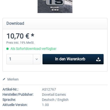
RWA Railjet Advanced
Im Köblitzer Bergland 3 rel
Download
10,70 € *
39,62 € *
29,95 € *
Preis inkl. 19% MwSt.
Als Sofortdownload verfügbar
In den
Warenkorb
Merken
Artikel-Nr.:
AS12767
Hersteller/Publisher:
Dovetail Games
Sprache:
Deutsch / English
Aktuelle Version:
1.00