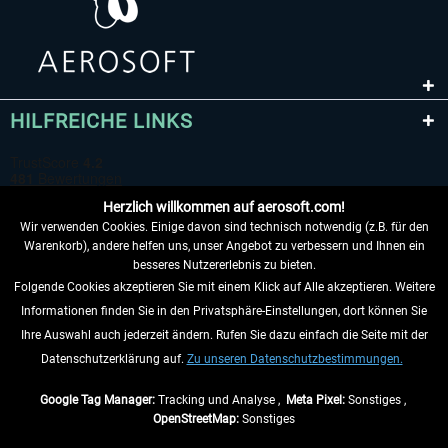
HILFREICHE LINKS
Herzlich willkommen auf aerosoft.com!
Wir verwenden Cookies. Einige davon sind technisch notwendig (z.B. für den
Warenkorb), andere helfen uns, unser Angebot zu verbessern und Ihnen ein
besseres Nutzererlebnis zu bieten.
Folgende Cookies akzeptieren Sie mit einem Klick auf Alle akzeptieren. Weitere
VERTRAG WIDERRUFEN
Informationen finden Sie in den Privatsphäre-Einstellungen, dort können Sie
Ihre Auswahl auch jederzeit ändern. Rufen Sie dazu einfach die Seite mit der
INFORMATIONEN
Datenschutzerklärung auf.
Zu unseren Datenschutzbestimmungen.
NICHTS MEHR VERPASSEN
Google Tag Manager:
Tracking und Analyse ,
Meta Pixel:
Sonstiges ,
OpenStreetMap:
Sonstiges
* Alle Preise inkl. gesetzl. Mehrwertsteuer zzgl.
Versandkosten
, wenn nicht