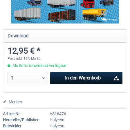
OMSI 2 Add-on Thüringer Wald
OMSI 2 Add-on Citybus o530 F
Download
29,99 € *
17,99 € *
12,95 € *
Preis inkl. 19% MwSt.
Als Sofortdownload verfügbar
In den
Warenkorb
Merken
Artikel-Nr.:
AS16476
Hersteller/Publisher:
Halycon
Entwickler:
Halycon