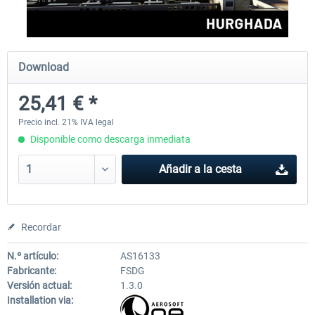
FSDG - Mauritius MSFS
FSDG - Accra MSFS
Download
25,41 € *
30,25 € *
21,78 € *
Precio incl. 21% IVA legal
Disponible como descarga inmediata
Añadir a la cesta
Recordar
N.º artículo:
AS16133
Fabricante:
FSDG
Versión actual:
1.3.0
Installation via: