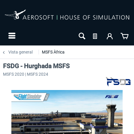
Vista general
MSFS Àfrica
FSDG - Hurghada MSFS
MSFS 2020 | MSFS 2024