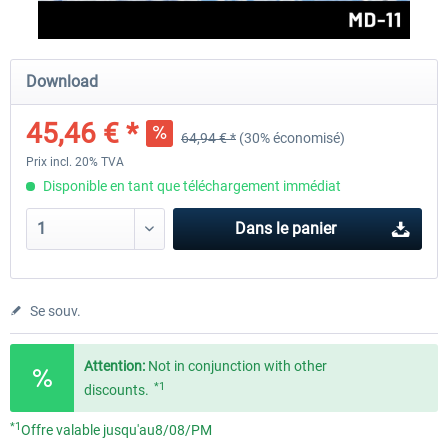
FlightSim Studio - E-Jets 170/175
Aerosoft Aircraft A340-600
Download
45,46 € *
64,94 € *
(30% économisé)
40,29 € *
80,66 € *
Prix incl. 20% TVA
Disponible en tant que téléchargement immédiat
Dans le panier
Se souv.
Attention:
Not in conjunction with other
*1
discounts.
*1
Offre valable jusqu'au8/08/PM