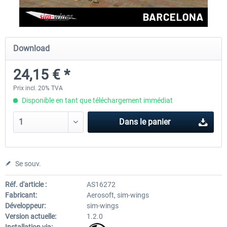
Aerosoft Airport Cologne/Bonn
sim-wings Hamburg
Download
24,15 € *
18,10 € *
20,12 € *
Prix incl. 20% TVA
Disponible en tant que téléchargement immédiat
Dans le panier
Se souv.
Réf. d'article :
AS16272
Fabricant:
Aerosoft, sim-wings
Développeur:
sim-wings
Version actuelle:
1.2.0