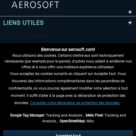
LIENS UTILES
Bienvenue sur aerosoft.com!
Nous utilisons des cookies. Certains d'entre eux sont techniquement
nécessaires (par exemple pour le panier), d'autres nous aident à améliorer nos
offres et à vous offrir une meilleure expérience utilisateur.
Vous acceptez les cookies suivants en cliquant sur Accepter tout. Vous
RENONCER AU CONTRAT ICI
trouverez des informations complémentaires dans les paramètres de
INFORMATIONS
confidentialité, où vous pourrez également modifier votre sélection à tout
moment. Il suffit d'aller à la page avec la déclaration de protection des
NE MANQUEZ PAS LES DERNIÈRES
données.
Consultez notre déclaration de protection des données.
NOUVELLES
Google Tag Manager:
Tracking and Analysis ,
Meta Pixel:
Tracking and
Analysis ,
OpenStreetMap:
Misc
* Tous les prix sont indiqués TVA légale comprise, hors
frais de port
et, le cas
échéant, frais de remboursement, si aucune description contraire.