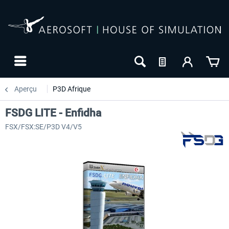
Aperçu
P3D Afrique
FSDG LITE - Enfidha
FSX/FSX:SE/P3D V4/V5