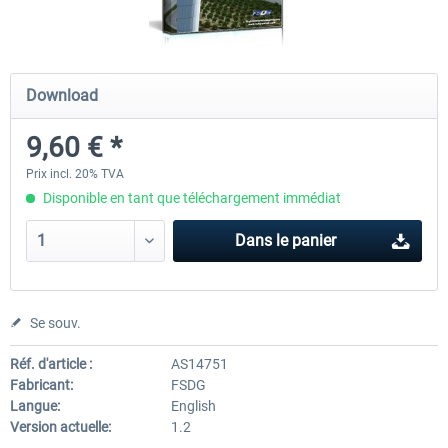
FSDG - Cape Verde Sal P3D
PILOT'S - FS Global Ultimat
Download
9,60 € *
18,14 € *
83,99 € *
Prix incl. 20% TVA
Disponible en tant que téléchargement immédiat
Dans le panier
Se souv.
Réf. d'article :
AS14751
Fabricant:
FSDG
Langue:
English
Version actuelle:
1.2