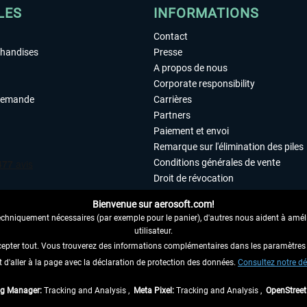
LES
INFORMATIONS
Contact
chandises
Presse
A propos de nous
Corporate responsibility
demande
Carrières
Partners
Paiement et envoi
Remarque sur l'élimination des piles
Conditions générales de vente
Droit de révocation
Déclaration de protection des donn
Bienvenue sur aerosoft.com!
Accessibilité
echniquement nécessaires (par exemple pour le panier), d'autres nous aident à amélio
Mentions légales
utilisateur.
cepter tout. Vous trouverez des informations complémentaires dans les paramètres 
it d'aller à la page avec la déclaration de protection des données.
 AU CONTRAT ICI
Consultez notre dé
ag Manager:
Tracking and Analysis ,
Meta Pixel:
Tracking and Analysis ,
OpenStree