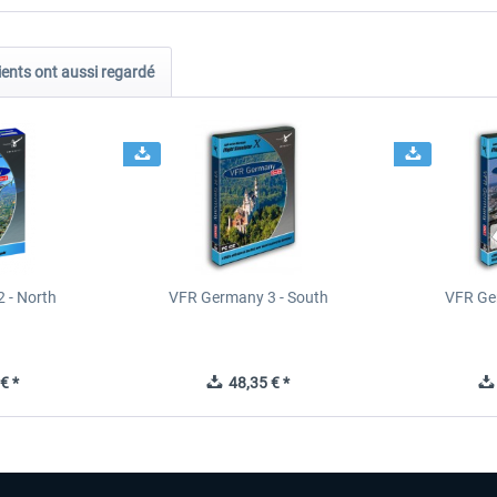
ients ont aussi regardé
 - North
VFR Germany 3 - South
VFR Ge
€ *
48,35 € *