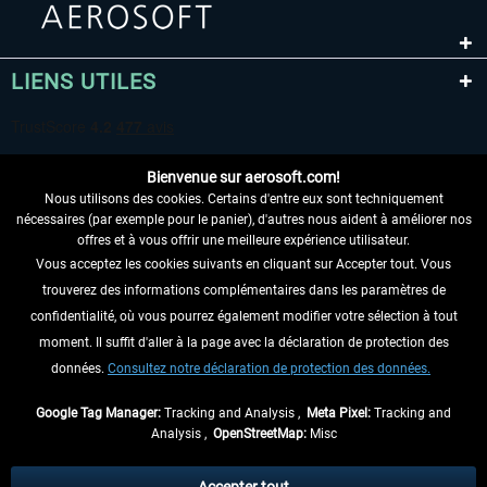
LIENS UTILES
Bienvenue sur aerosoft.com!
Nous utilisons des cookies. Certains d'entre eux sont techniquement
nécessaires (par exemple pour le panier), d'autres nous aident à améliorer nos
offres et à vous offrir une meilleure expérience utilisateur.
Vous acceptez les cookies suivants en cliquant sur Accepter tout. Vous
RENONCER AU CONTRAT ICI
trouverez des informations complémentaires dans les paramètres de
INFORMATIONS
confidentialité, où vous pourrez également modifier votre sélection à tout
moment. Il suffit d'aller à la page avec la déclaration de protection des
NE MANQUEZ PAS LES DERNIÈRES
données.
Consultez notre déclaration de protection des données.
NOUVELLES
Google Tag Manager:
Tracking and Analysis ,
Meta Pixel:
Tracking and
Analysis ,
OpenStreetMap:
Misc
* Tous les prix sont indiqués TVA légale comprise, hors
frais de port
et, le cas
échéant, frais de remboursement, si aucune description contraire.