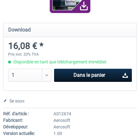
Traffic Global for X-Plane 12/11
Airport Stuttgart XP
Download
(Windows)
16,08 € *
44,95 € *
22,13 € *
Prix incl. 20% TVA
Disponible en tant que téléchargement immédiat
Dans le panier
Se souv.
Réf. d'article :
AS12674
Fabricant:
Aerosoft
Développeur:
Aerosoft
Version actuelle:
1.00