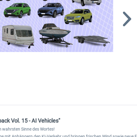
ck Vol. 15 - AI Vehicles"
 wahrsten Sinne des Wortes!
e mit Anhängern den KI-Verkehr und bringen frischen Wind sowie neue E