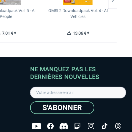
oadpack Vol. 5 - AI
OMSI 2 Downloadpack Vol. 4 - AI
OMSI 2
People
Vehicles
7,01 € *
13,06 € *
NE MANQUEZ PAS LES
DERNIÈRES NOUVELLES
S'ABONNER