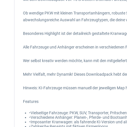
Ob wendige PKW mit kleinen Transportanhängern, robuste S
abwechslungsreiche Auswahl an Fahrzeugtypen, die deine vir
Besonderes Highlight ist der detailreich gestaltete Kranwage
Alle Fahrzeuge und Anhänger erscheinen in verschiedenen F
Wer selbst kreativ werden möchte, kann mit den mitgeliefert
Mehr Vielfalt, mehr Dynamik! Dieses Downloadpack hebt de
Hinweis: KI-Fahrzeuge müssen manuell der jeweiligen Map h
Features
•Vielseitige Fahrzeuge: PKW, SUV, Transporter, Pritsc
•Verschiedene Anhänger: Planen-, Pferde- und Bootsa
•Imposanter Kranwagen: als fahrende KI-Version und als
•Zahlreiche Repaints mit fiktiven Firmenlogos