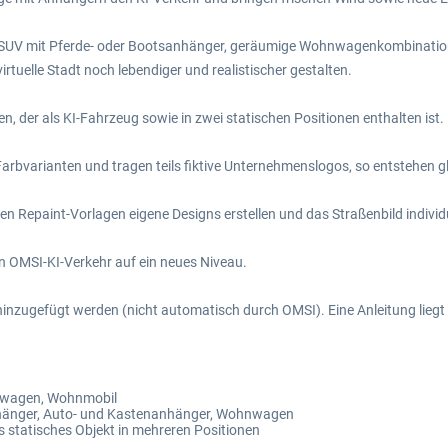
UV mit Pferde- oder Bootsanhänger, geräumige Wohnwagenkombinationen o
tuelle Stadt noch lebendiger und realistischer gestalten.
n, der als KI-Fahrzeug sowie in zwei statischen Positionen enthalten ist. 
arbvarianten und tragen teils fiktive Unternehmenslogos, so entstehen g
en Repaint-Vorlagen eigene Designs erstellen und das Straßenbild individu
n OMSI-KI-Verkehr auf ein neues Niveau.
inzugefügt werden (nicht automatisch durch OMSI). Eine Anleitung liegt
henwagen, Wohnmobil
nhänger, Auto- und Kastenanhänger, Wohnwagen
 statisches Objekt in mehreren Positionen