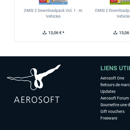
OMSI 2 Downloadpack Vol. 1 - AI
OMSI 2 Downloadpac
Vehicles
Vehicle
13,06 € *
13,06 
LIENS UTI
Aerosoft One
Retours de mar
Updates
Aerosoft Forum
Soumettre une 
Gift vouchers
Freeware