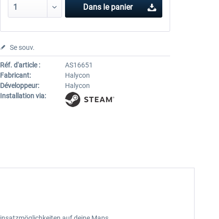
Dans le panier
Se souv.
Réf. d'article :
AS16651
Fabricant:
Halycon
Développeur:
Halycon
Installation via:
insatzmöglichkeiten auf deine Maps.