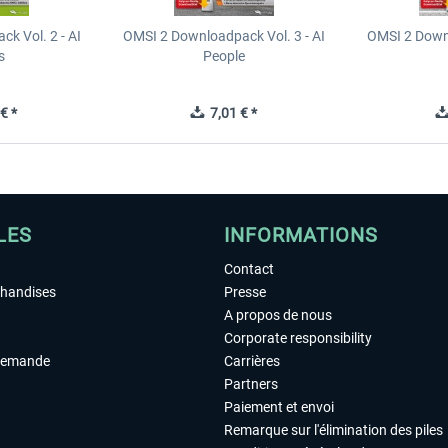
k Vol. 2 - AI
OMSI 2 Downloadpack Vol. 3 - AI
OMSI 2 Downl
s
People
€ *
7,01 € *
LES
INFORMATIONS
Contact
chandises
Presse
A propos de nous
Corporate responsibility
demande
Carrières
Partners
Paiement et envoi
Remarque sur l'élimination des piles