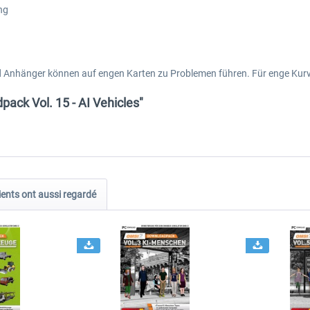
ng
 Anhänger können auf engen Karten zu Problemen führen. Für enge Kur
ack Vol. 15 - AI Vehicles"
ients ont aussi regardé