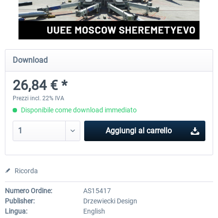
Aerosoft Airport Cologne/Bonn
sim-wings Hamburg
Download
18,40 € *
20,45 € *
26,84 € *
Prezzi incl. 22% IVA
Disponibile come download immediato
Aggiungi al carrello
Ricorda
Numero Ordine:
AS15417
Publisher:
Drzewiecki Design
Lingua:
English