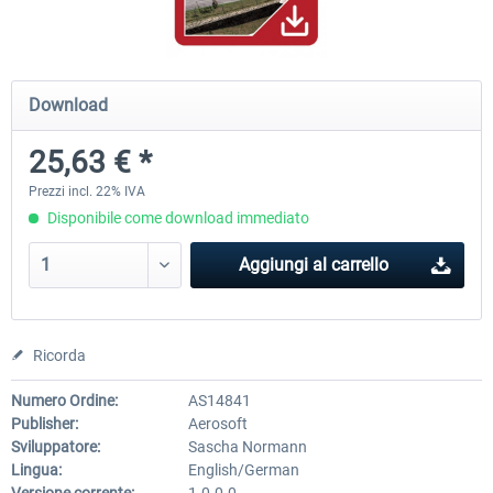
Baku X
Lukla - Mount Everest Extreme
Download
25,63 € *
24,78 € *
25,63 € *
Prezzi incl. 22% IVA
Disponibile come download immediato
Aggiungi al carrello
Ricorda
Numero Ordine:
AS14841
Publisher:
Aerosoft
Sviluppatore:
Sascha Normann
Lingua:
English/German