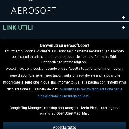
LINK UTILI
Benvenuti su aerosoft.com!
Utilizziamo i cookie. Alcuni di essi sono tecnicamente necessari (ad esempio
per il carrello), altri ci aiutano a migliorare le nostre offerte e a offrirti
un'esperienza utente migliore.
Accetti i seguenti cookie facendo clic su Accetta tutto. Ulteriori informazioni
sono disponibili nelle impostazioni sulla privacy, dove è anche possibile
RECEDERE DAL CONTRATTO
modificare la selezione in qualsiasi momento. Vai alla pagina con l'informativa
dichiarazione sulla tutela dei dati.
Visualizza la nostra dichiarazione per la
INFORMAZIONI
dichiarazione sulla tutela dei dati.
NON PERDETEVI LE ULTIME NOTIZIE
Google Tag Manager:
Tracking and Analysis ,
Meta Pixel:
Tracking and
Analysis ,
OpenStreetMap:
Misc
* Tutti i prezzi sono indicati al netto di Iva e
spese di spedizione
ed
eventualmente le spese di spedizione, se non diversamente descritto.
Accetta tutto